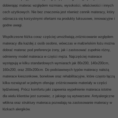
dobierając materac względem rozmiaru, wysokości, właściwości i innych
cech użytkowych. Nie bez znaczenia jest również cennik materacy, który
odznacza się korzystnymi ofertami na produkty luksusowe, innowacyjne i
godne uwagi.
Współczesne łóżka coraz częściej umożliwiają zróżnicowanie względem
materacy dla każdej z osób osobno, wówczas w małżeńskim łożu można
dobrać materac pod preferencje żony, jak i zastosować zupełnie różny,
odmienny model materaca w części męża. Najczęściej materace
występują w kilku standardowych wymiarach jak 80x200, 140x200cm,
160x200, oraz 200x200cm. Do podstawowych typów materacy należą
materace kieszonkowe, bonelowe oraz rehabilitacyjne, które często łączą
kilka rozwiązań w jednym oferując zróżnicowanie materiały w części
lędźwiowej. Prócz komfortu jaki zapewnia wypełnienie materaca istotne
dla wielu klientów jest surowiec, z jakiego są wytwarzane. Antyalergiczne
włókna oraz struktury materaca pozwalają na zastosowanie materacy w
łózkach alergików.