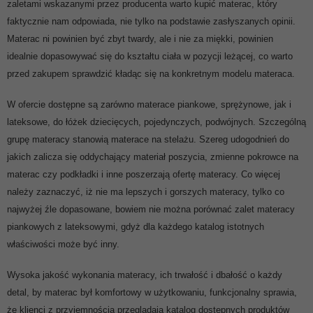
zaletami wskazanymi przez producenta warto kupić materac, który
faktycznie nam odpowiada, nie tylko na podstawie zasłyszanych opinii.
Materac ni powinien być zbyt twardy, ale i nie za miękki, powinien
idealnie dopasowywać się do kształtu ciała w pozycji leżącej, co warto
przed zakupem sprawdzić kładąc się na konkretnym modelu materaca.
W ofercie dostępne są zarówno materace piankowe, sprężynowe, jak i
lateksowe, do łóżek dziecięcych, pojedynczych, podwójnych. Szczególną
grupę materacy stanowią materace na stelażu. Szereg udogodnień do
jakich zalicza się oddychający materiał poszycia, zmienne pokrowce na
materac czy podkładki i inne poszerzają ofertę materacy. Co więcej
należy zaznaczyć, iż nie ma lepszych i gorszych materacy, tylko co
najwyżej źle dopasowane, bowiem nie można porównać zalet materacy
piankowych z lateksowymi, gdyż dla każdego katalog istotnych
właściwości może być inny.
Wysoka jakość wykonania materacy, ich trwałość i dbałość o każdy
detal, by materac był komfortowy w użytkowaniu, funkcjonalny sprawia,
że klienci z przyjemnością przeglądają katalog dostępnych produktów