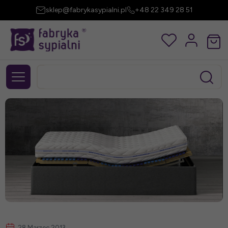
sklep@fabrykasypialni.pl
+48 22 349 28 51
28 Marzec 2013