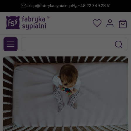
sklep@fabrykasypialni.pl
+48 22 349 28 51