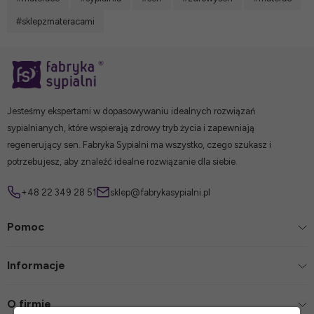
#sklepzmateracami
Jesteśmy ekspertami w dopasowywaniu idealnych rozwiązań
sypialnianych, które wspierają zdrowy tryb życia i zapewniają
regenerujący sen. Fabryka Sypialni ma wszystko, czego szukasz i
potrzebujesz, aby znaleźć idealne rozwiązanie dla siebie.
+48 22 349 28 51
sklep@fabrykasypialni.pl
Pomoc
Informacje
O firmie