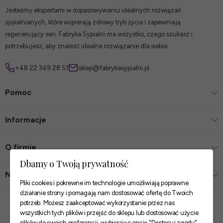
Jesteśmy ekspertami w dopasowywaniu idealnych rozwiązań
sypialnianych, które wspierają zdrowy tryb życia i zapewniają
regenerujący sen. Fabryka Sypialni ma wszystko, czego szukasz i
potrzebujesz, aby znaleźć idealne rozwiązanie dla siebie.
+48 22 349 28 51
sklep@fabrykasypialni.pl
Pomoc
Informacje
O firmie
Dbamy o Twoją prywatność
Nasze sklepy
Pliki cookies i pokrewne im technologie umożliwiają poprawne
działanie strony i pomagają nam dostosować ofertę do Twoich
Zaufane płatności
potrzeb. Możesz zaakceptować wykorzystanie przez nas
wszystkich tych plików i przejść do sklepu lub dostosować użycie
plików do swoich preferencji, wybierając opcję "Dostosuj zgody".