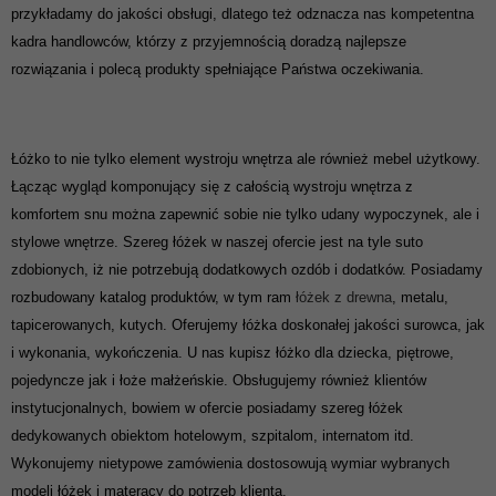
przykładamy do jakości obsługi, dlatego też odznacza nas kompetentna
kadra handlowców, którzy z przyjemnością doradzą najlepsze
rozwiązania i polecą produkty spełniające Państwa oczekiwania.
Łóżko to nie tylko element wystroju wnętrza ale również mebel użytkowy.
Łącząc wygląd komponujący się z całością wystroju wnętrza z
komfortem snu można zapewnić sobie nie tylko udany wypoczynek, ale i
stylowe wnętrze. Szereg łóżek w naszej ofercie jest na tyle suto
zdobionych, iż nie potrzebują dodatkowych ozdób i dodatków. Posiadamy
rozbudowany katalog produktów, w tym ram
łóżek z drewna
, metalu,
tapicerowanych, kutych. Oferujemy łóżka doskonałej jakości surowca, jak
i wykonania, wykończenia. U nas kupisz łóżko dla dziecka, piętrowe,
pojedyncze jak i łoże małżeńskie. Obsługujemy również klientów
instytucjonalnych, bowiem w ofercie posiadamy szereg łóżek
dedykowanych obiektom hotelowym, szpitalom, internatom itd.
Wykonujemy nietypowe zamówienia dostosowują wymiar wybranych
modeli łóżek i materacy do potrzeb klienta.