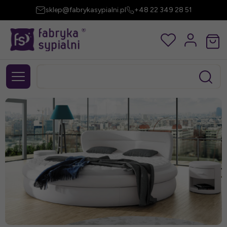
sklep@fabrykasypialni.pl
+48 22 349 28 51