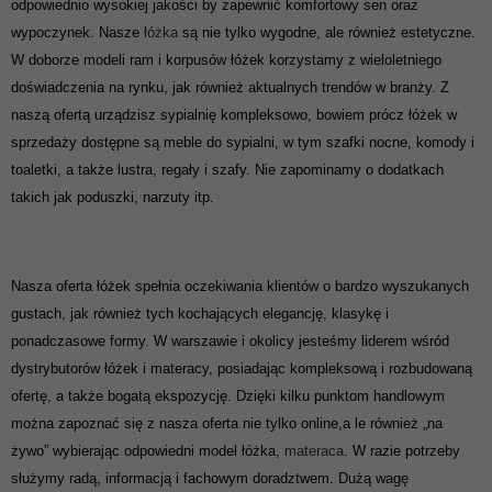
odpowiednio wysokiej jakości by zapewnić komfortowy sen oraz
wypoczynek. Nasze
łóżka
są nie tylko wygodne, ale również estetyczne.
W doborze modeli ram i korpusów łóżek korzystamy z wieloletniego
doświadczenia na rynku, jak również aktualnych trendów w branży. Z
naszą ofertą urządzisz sypialnię kompleksowo, bowiem prócz łóżek w
sprzedaży dostępne są meble do sypialni, w tym szafki nocne, komody i
toaletki, a także lustra, regały i szafy. Nie zapominamy o dodatkach
takich jak poduszki, narzuty itp.
Nasza oferta łóżek spełnia oczekiwania klientów o bardzo wyszukanych
gustach, jak również tych kochających elegancję, klasykę i
ponadczasowe formy. W warszawie i okolicy jesteśmy liderem wśród
dystrybutorów łóżek i materacy, posiadając kompleksową i rozbudowaną
ofertę, a także bogatą ekspozycję. Dzięki kilku punktom handlowym
można zapoznać się z nasza oferta nie tylko online,a le również „na
żywo” wybierając odpowiedni model łóżka,
materaca
. W razie potrzeby
służymy radą, informacją i fachowym doradztwem. Dużą wagę