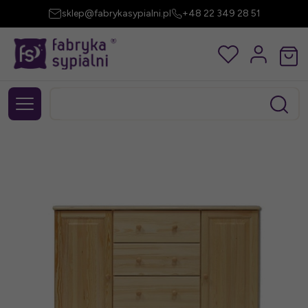
sklep@fabrykasypialni.pl
+48 22 349 28 51