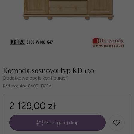
Komoda sosnowa typ KD 120
Dodatkowe opcje konfiguracji
Kod produktu:
8A0D-1329A
2 129,00 zł
Skonfiguruj i kup
*
szt.