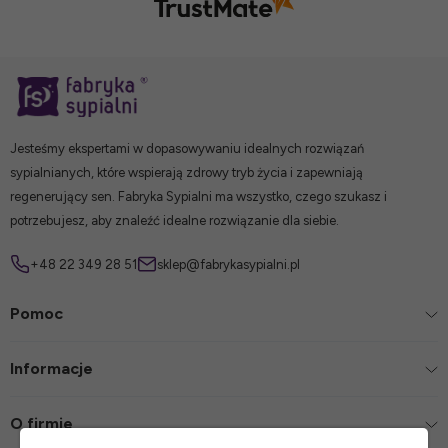
Jesteśmy ekspertami w dopasowywaniu idealnych rozwiązań
sypialnianych, które wspierają zdrowy tryb życia i zapewniają
regenerujący sen. Fabryka Sypialni ma wszystko, czego szukasz i
potrzebujesz, aby znaleźć idealne rozwiązanie dla siebie.
+48 22 349 28 51
sklep@fabrykasypialni.pl
Pomoc
Informacje
O firmie