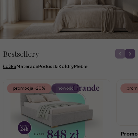
Bestsellery
Łóżka
Materace
Poduszki
Kołdry
Meble
promocja
-20%
nowość
prom
Promoc