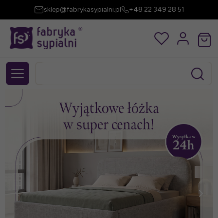
sklep@fabrykasypialni.pl
+48 22 349 28 51