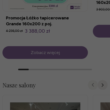
160x2
3 903,00
Promocja Łóżko tapicerowane
Grande 160x200 z poj.
3 388,00 zł
4 236,00 zł
Zobacz więcej
Nasze salony
promocja
promocja
-15%
-20%
nowość
nowość
prom
prom