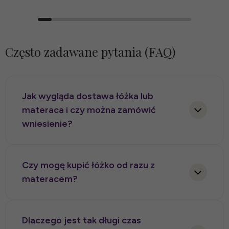
Często zadawane pytania (FAQ)
Jak wygląda dostawa łóżka lub
materaca i czy można zamówić
wniesienie?
Sposób dostawy zależy od rodzaju produktu, jego
gabarytów oraz dostępności. Materace mogą być
Czy mogę kupić łóżko od razu z
wysyłane na płasko lub w formie rolowanej, jeśli
materacem?
dany model na to pozwala. Wszystkie produkty
możemy dostarczyć zarówno z usługą wniesienia,
Tak, możemy zamówić łóżko i materac tak, aby
jak i bez wniesienia – zgodnie z wyborem klienta
tworzyły dopasowany komplet pod względem
Dlaczego jest tak długi czas
podczas składania zamówienia.
rozmiaru, wysokości, konstrukcji oraz komfortu