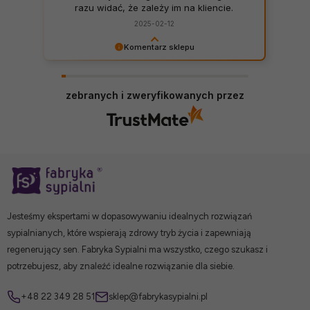
razu widać, że zależy im na kliencie.
Zamówienie dostarczone na czas, bez
2025-02-12
zbędnych nerwów. Sklep bez zarzutów,
produkty dobrej jakości.
Komentarz sklepu
Zadowolenie klientów jest dla nas
najważniejsze! Dziękujemy za pozytywną opinię!
zebranych i zweryfikowanych przez
Jesteśmy ekspertami w dopasowywaniu idealnych rozwiązań
sypialnianych, które wspierają zdrowy tryb życia i zapewniają
regenerujący sen. Fabryka Sypialni ma wszystko, czego szukasz i
potrzebujesz, aby znaleźć idealne rozwiązanie dla siebie.
+48 22 349 28 51
sklep@fabrykasypialni.pl