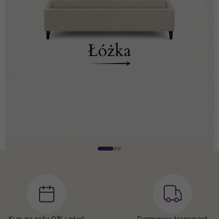
Kup na raty 0%
i płać
Darmowy transport