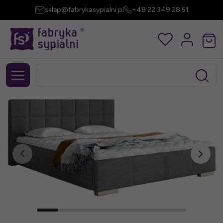
sklep@fabrykasypialni.pl
+48 22 349 28 51