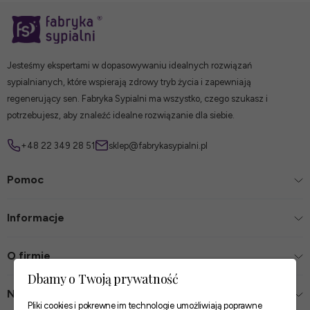
Jesteśmy ekspertami w dopasowywaniu idealnych rozwiązań
sypialnianych, które wspierają zdrowy tryb życia i zapewniają
regenerujący sen. Fabryka Sypialni ma wszystko, czego szukasz i
potrzebujesz, aby znaleźć idealne rozwiązanie dla siebie.
+48 22 349 28 51
sklep@fabrykasypialni.pl
Pomoc
Informacje
O firmie
Dbamy o Twoją prywatność
Nasze sklepy
Pliki cookies i pokrewne im technologie umożliwiają poprawne