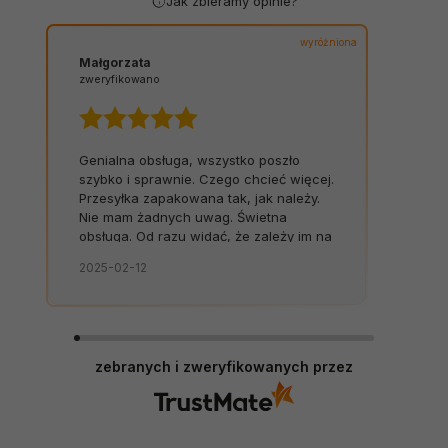
Jak zbieramy opinie?
wyróżniona
Małgorzata
zweryfikowano
Genialna obsługa, wszystko poszło
szybko i sprawnie. Czego chcieć więcej.
Przesyłka zapakowana tak, jak należy.
Nie mam żadnych uwag. Świetna
obsługa. Od razu widać, że zależy im na
kliencie. Zamówienie dostarczone na
2025-02-12
czas, bez zbędnych nerwów. Sklep bez
zarzutów, produkty dobrej jakości.
zebranych i zweryfikowanych przez