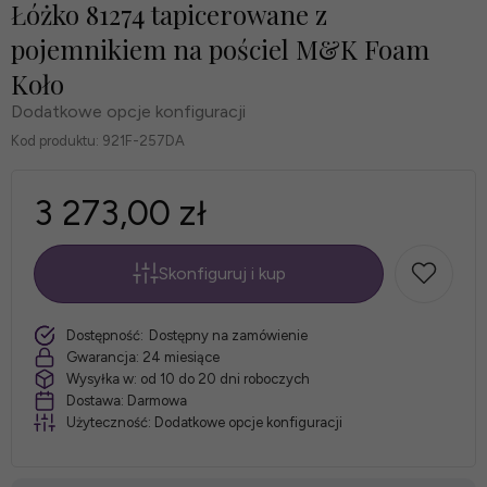
Łóżko 81274 tapicerowane z
pojemnikiem na pościel M&K Foam
Koło
Dodatkowe opcje konfiguracji
Kod produktu:
921F-257DA
3 273,00 zł
Skonfiguruj i kup
*
szt.
Dostępność:
Dostępny na zamówienie
Wymiar:
Gwarancja:
24 miesiące
Wysyłka w:
od 10 do 20 dni roboczych
Dostawa:
Darmowa
Użyteczność:
Dodatkowe opcje konfiguracji
*
Obicie: