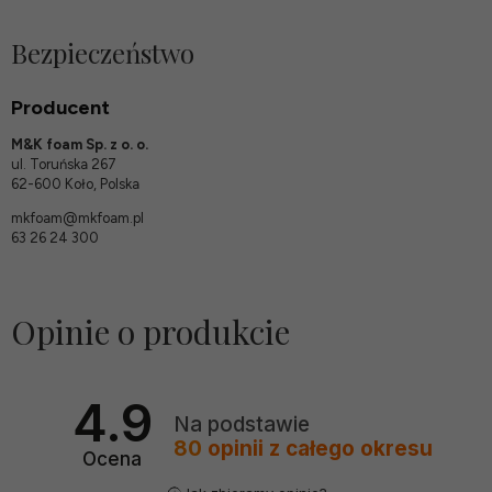
Bezpieczeństwo
Producent
M&K foam Sp. z o. o.
ul. Toruńska 267
62-600 Koło, Polska
mkfoam@mkfoam.pl
63 26 24 300
Opinie o produkcie
4.9
Na podstawie
80
opinii
z całego okresu
Ocena