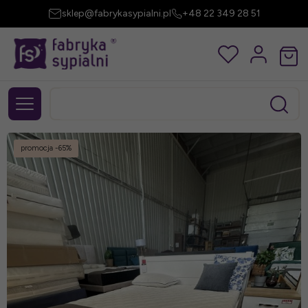
sklep@fabrykasypialni.pl
+48 22 349 28 51
promocja
-65%