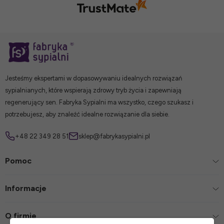
Jesteśmy ekspertami w dopasowywaniu idealnych rozwiązań
sypialnianych, które wspierają zdrowy tryb życia i zapewniają
regenerujący sen. Fabryka Sypialni ma wszystko, czego szukasz i
potrzebujesz, aby znaleźć idealne rozwiązanie dla siebie.
+48 22 349 28 51
sklep@fabrykasypialni.pl
Pomoc
Informacje
O firmie