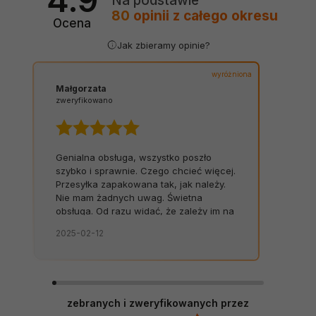
Na podstawie
80
opinii
z całego okresu
Ocena
Jak zbieramy opinie?
wyróżniona
Małgorzata
zweryfikowano
Genialna obsługa, wszystko poszło
szybko i sprawnie. Czego chcieć więcej.
Przesyłka zapakowana tak, jak należy.
Nie mam żadnych uwag. Świetna
obsługa. Od razu widać, że zależy im na
kliencie. Zamówienie dostarczone na
2025-02-12
czas, bez zbędnych nerwów. Sklep bez
zarzutów, produkty dobrej jakości.
zebranych i zweryfikowanych przez