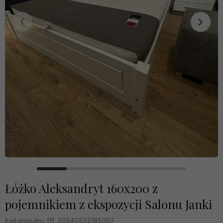
Łóżko Aleksandryt 160x200 z
pojemnikiem z ekspozycji Salonu Janki
Kod produktu:
fff_20240522185007