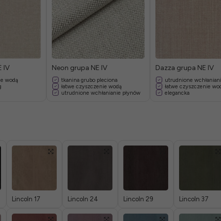
 IV
Neon grupa NE IV
Dazza grupa NE IV
ie wodą
tkanina grubo pleciona
utrudnione wchłanian
g
łatwe czyszczenie wodą
łatwe czyszczenie wo
utrudnione wchłanianie płynów
elegancka
Lincoln 17
Lincoln 24
Lincoln 29
Lincoln 37