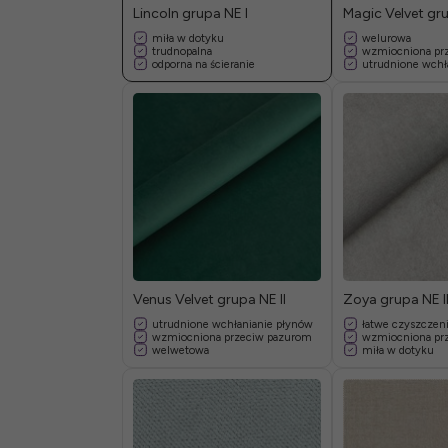
Lincoln grupa NE I
Magic Velvet gru
miła w dotyku
welurowa
trudnopalna
wzmiocniona pr
odporna na ścieranie
utrudnione wchł
Venus Velvet grupa NE II
Zoya grupa NE I
utrudnione wchłanianie płynów
łatwe czyszczen
wzmiocniona przeciw pazurom
wzmiocniona pr
welwetowa
miła w dotyku