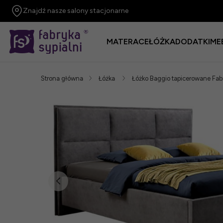
Znajdź nasze salony stacjonarne
MATERACE
ŁÓŻKA
DODATKI
ME
Strona główna
Łóżka
Łóżko Baggio tapicerowane Fabr