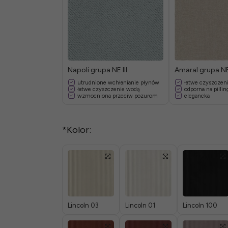
Napoli grupa NE III
Amaral grupa NE
utrudnione wchłanianie płynów
łatwe czyszczen
łatwe czyszczenie wodą
odporna na pillin
wzmocniona przeciw pozurom
elegancka
*
Kolor:
Lincoln 03
Lincoln 01
Lincoln 100