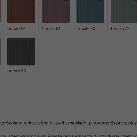
Lincoln 62
Lincoln 63
Lincoln 70
Lincoln 72
Lincoln 90
główkiem w kształcie dużych, miękkich, pikowanych prostoką
, szeroką lamówką. Prosta rama wsparta z przodu na czarny