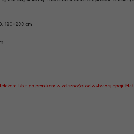
00, 180×200 cm
cm
telażem lub z pojemnikiem w zależności od wybranej opcji. Mate