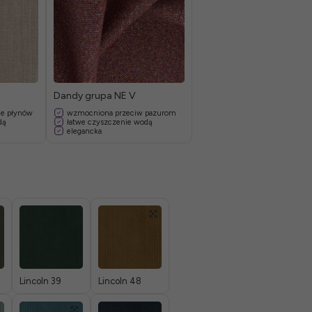
Dandy grupa NE V
ie płynów
wzmocniona przeciw pazurom
dą
łatwe czyszczenie wodą
elegancka
Lincoln 39
Lincoln 48