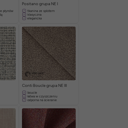
Positano grupa NE I
ie płynów
tkanina ze splotem
dą
klasyczna
elegancka
Conti Boucle grupa NE III
boucle
łatwa w czyszczeniu
odporna na ścieranie