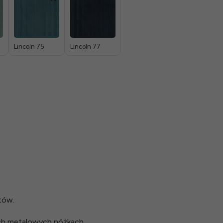
Lincoln 75
Lincoln 77
tów.
ch metalowych nóżkach.