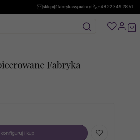
sklep@fabrykasypialni.pl
+48 22 349 28 51
picerowane Fabryka
konfiguruj i kup