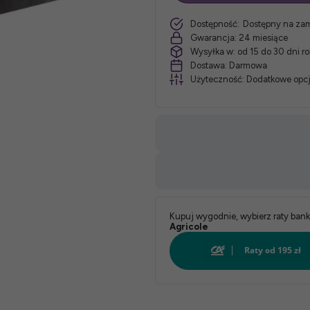
szt.
Dostępność:
Dostępny na za
Rozmiar
Gwarancja:
24 miesiące
Wysyłka w:
od 15 do 30 dni r
łóżka:
Dostawa:
Darmowa
Użyteczność:
Dodatkowe opcj
*
Stelaż:
*
Tkanina:
*
Kupuj wygodnie, wybierz raty ban
Agricole
Kolor: