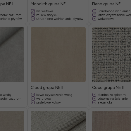
pa NE I
Monolith grupa NE I
Piano grupa NE I
welwetowa
utrudnione wchłanian
zeciw pazurom
miła w dotyku
łatwe czyszczenie wo
anianie płynów
utrudnione wchłanianie płynów
welwetowa
I
Cloud grupa NE II
Coco grupa NE III
ie wodą
łatwe czyszczenie wodą
tkanina ze splotem
zeciw pazurom
welurowa
odporna na ścieranie
pastelowe kolory
elegancka