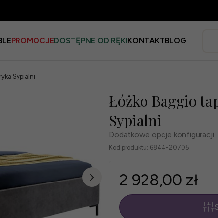
BLE
PROMOCJE
DOSTĘPNE OD RĘKI
KONTAKT
BLOG
yka Sypialni
Łóżko Baggio ta
Sypialni
Dodatkowe opcje konfiguracji
Kod produktu:
6844-20705
2 928,00 zł
S
*