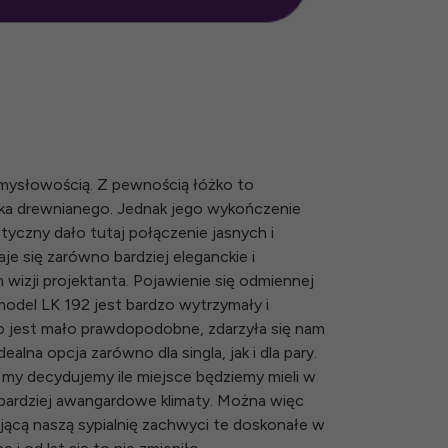
omysłowością. Z pewnością łóżko to
ka drewnianego. Jednak jego wykończenie
tyczny dało tutaj połączenie jasnych i
je się zarówno bardziej eleganckie i
 wizji projektanta. Pojawienie się odmiennej
 model LK 192 jest bardzo wytrzymały i
o jest mało prawdopodobne, zdarzyła się nam
lna opcja zarówno dla singla, jak i dla pary.
my decydujemy ile miejsce będziemy mieli w
 bardziej awangardowe klimaty. Można więc
jącą naszą sypialnię zachwyci te doskonałe w