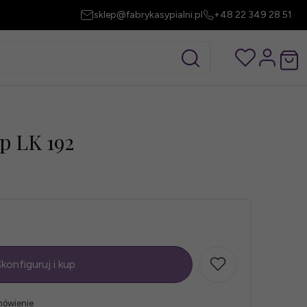
sklep@fabrykasypialni.pl
+48 22 349 28 51
p LK 192
konfiguruj i kup
mówienie