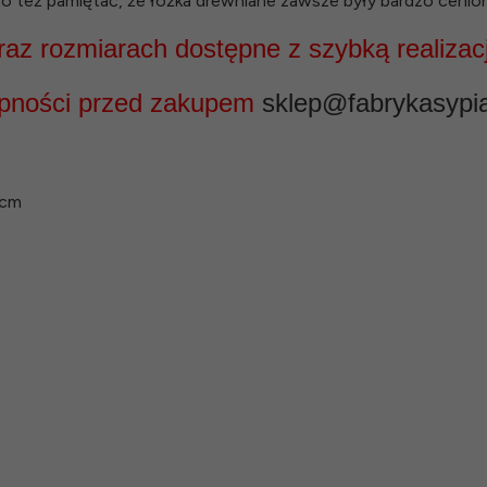
też pamiętać, że łóżka drewniane zawsze były bardzo cenione i
az rozmiarach dostępne z szybką realizac
ępności przed zakupem
sklep@fabrykasypial
 cm