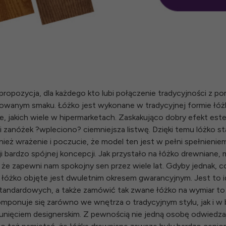
ropozycja, dla każdego kto lubi połączenie tradycyjności z p
owanym smaku. Łóżko jest wykonane w tradycyjnej formie łóż
e, jakich wiele w hipermarketach. Zaskakująco dobry efekt este
 zanóżek ?wpleciono? ciemniejsza listwę. Dzięki temu lóżko sta
ież wrażenie i poczucie, że model ten jest w pełni spełnieniem
ji bardzo spójnej koncepcji. Jak przystało na łóżko drewniane,
e zapewni nam spokojny sen przez wiele lat. Gdyby jednak, c
 łóżko objęte jest dwuletnim okresem gwarancyjnym. Jest to idea
tandardowych, a także zamówić tak zwane łóżko na wymiar to 
mponuje się zarówno we wnętrza o tradycyjnym stylu, jak i w
unięciem designerskim. Z pewnością nie jedną osobę odwiedza