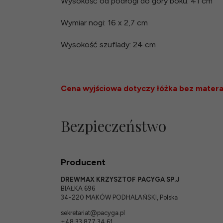
Wysokość od podłogi do góry boku: 41 cm
Wymiar nogi: 16 x 2,7 cm
Wysokość szuflady: 24 cm
Cena wyjściowa dotyczy łóżka bez materac
Bezpieczeństwo
Producent
DREWMAX KRZYSZTOF PACYGA SP.J
BIAŁKA 696
34-220 MAKÓW PODHALAŃSKI, Polska
sekretariat@pacyga.pl
+48 33 877 34 61