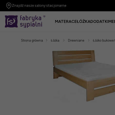
Znajdź nasze salony stacjonarne
MATERACE
ŁÓŻKA
DODATKI
ME
Strona główna
Łóżka
Drewniane
Łóżko bukowe 