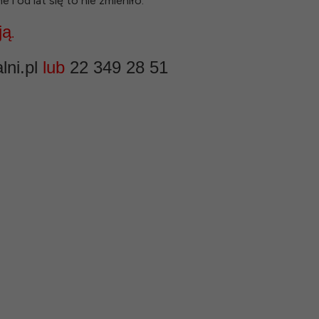
 od lat się to nie zmieniło.
ją
.
ni.pl
lub
22 349 28 51