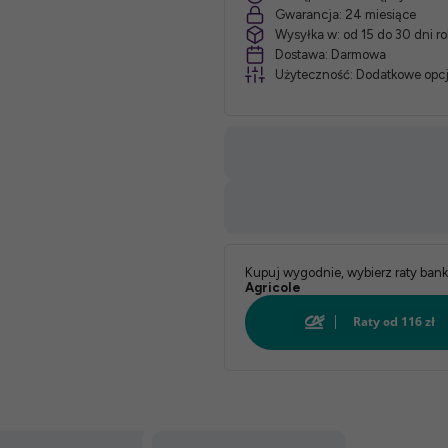
Gwarancja:
24 miesiące
Wysyłka w:
od 15 do 30 dni r
łóżka:
Dostawa:
Darmowa
Użyteczność:
Dodatkowe opcj
*
Stelaż:
*
Rodzaj
drewna:
Kupuj wygodnie, wybierz raty ban
Agricole
*
Kolor: