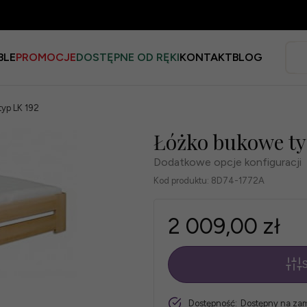
BLE
PROMOCJE
DOSTĘPNE OD RĘKI
KONTAKT
BLOG
typ LK 192
Łóżko bukowe ty
Dodatkowe opcje konfiguracji
Kod produktu:
8D74-1772A
2 009,00 zł
S
*
szt.
Dostępność:
Dostępny na za
Rozmiar