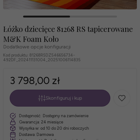
Łóżko dziecięce 81268 RS tapicerowane
M&K Foam Koło
Dodatkowe opcje konfiguracji
Kod produktu:
81268RSDZ546656734-
492DF_202411131004_20251006114835
3 798,00 zł
Skonfiguruj i kup
*
szt.
Dostępność:
Dostępny na zamówienie
Wymiar:
Gwarancja:
24 miesiące
Wysyłka w:
od 10 do 20 dni roboczych
Dostawa:
Darmowa