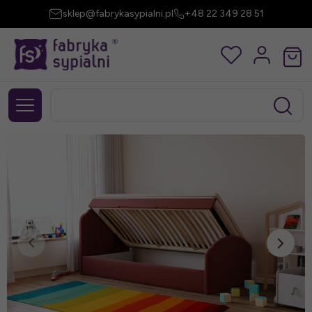
sklep@fabrykasypialni.pl
+48 22 349 28 51