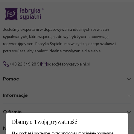
Jesteśmy ekspertami w dopasowywaniu idealnych rozwiązań
sypialnianych, które wspierają zdrowy tryb życia i zapewniają
regenerujący sen. Fabryka Sypialni ma wszystko, czego szukasz i
potrzebujesz, aby znaleźć idealne rozwiązanie dla siebie.
+48 22 349 28 51
sklep@fabrykasypialni.pl
Pomoc
Informacje
O firmie
Dbamy o Twoją prywatność
Nasze sklepy
Pliki cookies i pokrewne im technologie umożliwiają poprawne