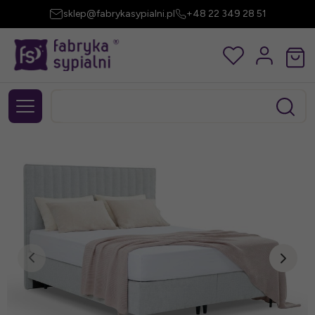
sklep@fabrykasypialni.pl
+48 22 349 28 51