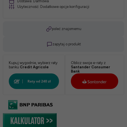
Dostawa:
Darmowa
Użyteczność:
Dodatkowe opcje konfiguracji
*
poleć znajomemu
Stelaż:
zapytaj o produkt
*
Kupuj wygodnie, wybierz raty
Oblicz swoje e-raty z
banku
Credit Agricole
Santander Consumer
Tkanina:
Bank
*
Kolor: