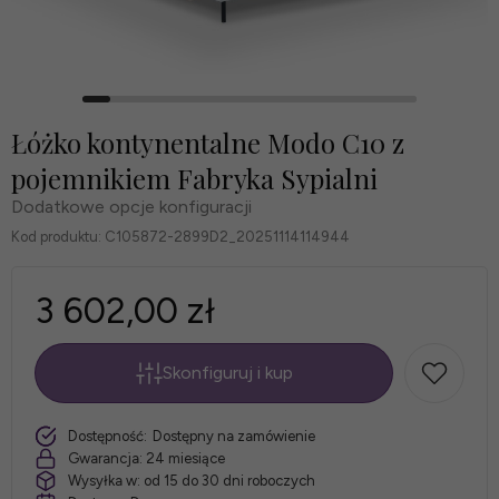
Łóżko kontynentalne Modo C10 z
pojemnikiem Fabryka Sypialni
Dodatkowe opcje konfiguracji
Kod produktu:
C105872-2899D2_20251114114944
3 602,00 zł
Skonfiguruj i kup
*
szt.
Dostępność:
Dostępny na zamówienie
Rozmiar
Gwarancja:
24 miesiące
Wysyłka w:
od 15 do 30 dni roboczych
łóżka: