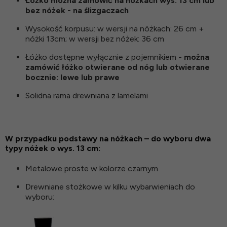
Łóżko można zamówić na nóżkach wys. 13 cm lub
bez nóżek - na ślizgaczach
Wysokość korpusu: w wersji na nóżkach: 26 cm +
nóżki 13cm; w wersji bez nóżek: 36 cm
Łóżko dostępne wyłącznie z pojemnikiem -
można
zamówić łóżko otwierane od nóg lub otwierane
bocznie: lewe lub prawe
Solidna rama drewniana z lamelami
W przypadku podstawy na nóżkach – do wyboru dwa
typy nóżek o wys. 13 cm:
Metalowe proste w kolorze czarnym
Drewniane stożkowe w kilku wybarwieniach do
wyboru: