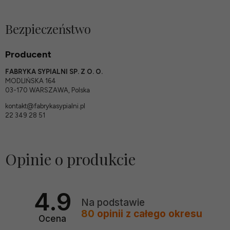
Bezpieczeństwo
Producent
FABRYKA SYPIALNI SP. Z O. O.
MODLIŃSKA 164
03-170 WARSZAWA, Polska
kontakt@fabrykasypialni.pl
22 349 28 51
Opinie o produkcie
4.9
Na podstawie
80
opinii
z całego okresu
Ocena