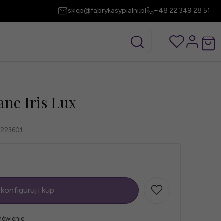
sklep@fabrykasypialni.pl
+48 22 349 28 51
ane Iris Lux
2223601
konfiguruj i kup
mówienie