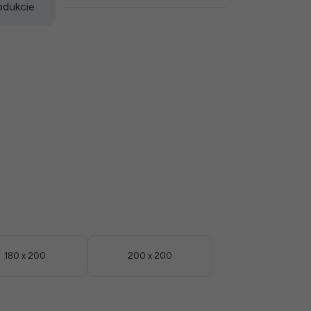
odukcie
180 x 200
200 x 200