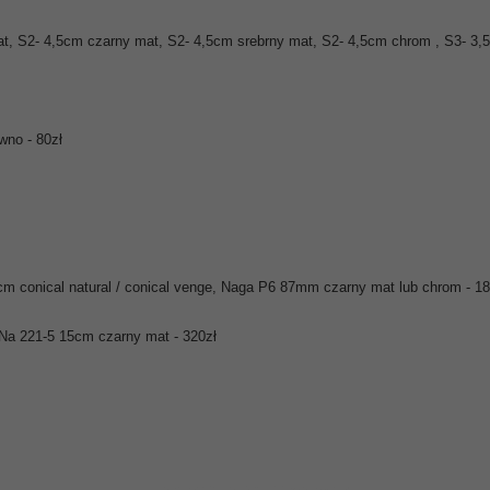
mat, S2- 4,5cm czarny mat, S2- 4,5cm srebrny mat, S2- 4,5cm chrom , S3- 
wno - 80zł
5cm conical natural / conical venge, Naga P6 87mm czarny mat lub chrom - 18
Na 221-5 15cm czarny mat - 320zł