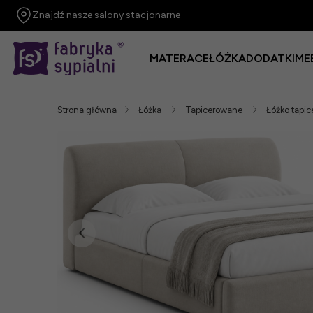
Znajdź nasze salony stacjonarne
MATERACE
ŁÓŻKA
DODATKI
ME
Strona główna
Łóżka
Tapicerowane
Łóżko tapic