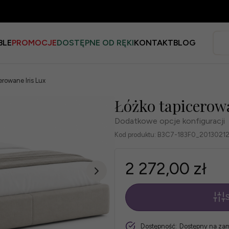
BLE
PROMOCJE
DOSTĘPNE OD RĘKI
KONTAKT
BLOG
erowane Iris Lux
Łóżko tapicerow
Dodatkowe opcje konfiguracji
Kod produktu:
B3C7-183F0_2013021
2 272,00 zł
S
*
szt.
Dostępność:
Dostępny na za
Obicie: