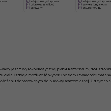
rania
zdejmowany do prania
zdejmowany do prania
odprowadza wilgoć
zawiera jony srebra
pikowany
antybakteryjny
wany jest z wysokoelastycznej pianki Kaltschaum, dwustronni
łtu ciała. Istnieje możliwość wyboru poziomu twardości matera
 położeniu dopasowanym do budowy anatomicznej. Utrzymanie
a.