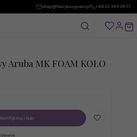
sklep@fabrykasypialni.pl
+48 22 349 28 51
owy Aruba MK FOAM KOŁO
konfiguruj i kup
mówienie