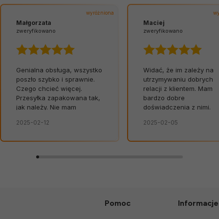
wyróżniona
wy
Małgorzata
Maciej
zweryfikowano
zweryfikowano
Genialna obsługa, wszystko
Widać, że im zależy na
poszło szybko i sprawnie.
utrzymywaniu dobrych
Czego chcieć więcej.
relacji z klientem. Mam
Przesyłka zapakowana tak,
bardzo dobre
jak należy. Nie mam
doświadczenia z nimi.
żadnych uwag. Świetna
2025-02-12
2025-02-05
obsługa. Od razu widać, że
zależy im na kliencie.
Zamówienie dostarczone
na czas, bez zbędnych
nerwów. Sklep bez
zarzutów, produkty dobrej
jakości.
Pomoc
Informacje