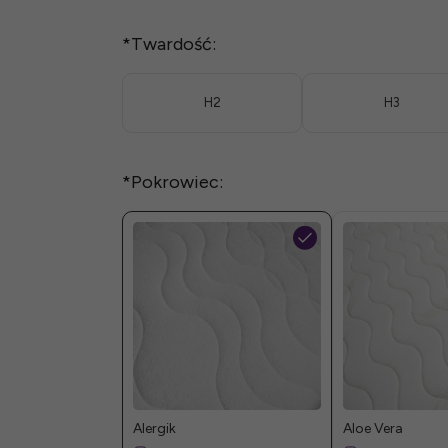
*
Twardość:
H2
H3
*
Pokrowiec:
Alergik
Aloe Vera