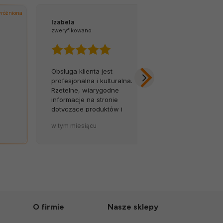
różniona
Izabela
Tomasz
zweryfikowano
zweryfikowano
Obsługa klienta jest
Z łatwością 
profesjonalna i kulturalna.
na infolinię.
Rzetelne, wiarygodne
opóźnień, za
informacje na stronie
Byłem w szok
dotyczące produktów i
została tak so
terminów dostaw to wielki
zapakowana.
w tym miesiącu
w tym miesiąc
atut sklepu. 💪🔥
O firmie
Nasze sklepy