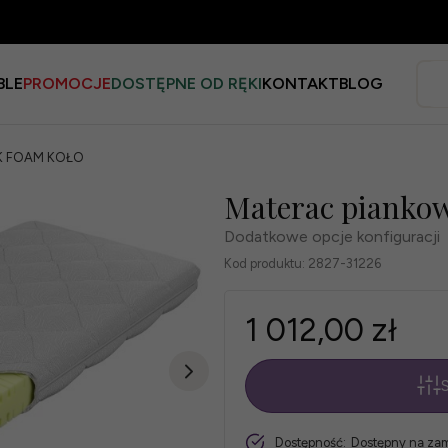
BLE
PROMOCJE
DOSTĘPNE OD RĘKI
KONTAKT
BLOG
MK FOAM KOŁO
Materac piank
Dodatkowe opcje konfiguracji
Kod produktu:
2827-31226
1 012,00 zł
S
*
Rozmiar
szt.
Dostępność:
Dostępny na za
materaca: