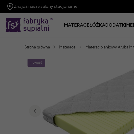
Znajdź nasze salony stacjonarne
MATERACE
ŁÓŻKA
DODATKI
ME
Strona główna
Materace
Materac piankowy Aruba 
nowość