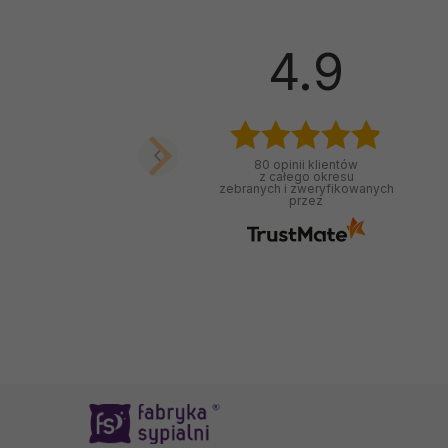
4.9
80
opinii klientów
z całego okresu
zebranych i zweryfikowanych
przez