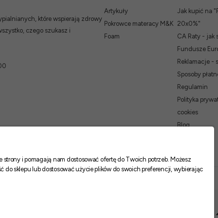
Artykuły
Jak kupić na "
ialnianych, które wspierają zdrowy
Pokrowce materacy M&K
20x0%"
wszystko, czego szukasz i
Foam
CA Raty - jak 
Fundusze Euro
Reklamacje - 
00
Sposoby płatn
Regulamin
Polityka prywat
cookies
Blog
nie strony i pomagają nam dostosować ofertę do Twoich potrzeb. Możesz
ć do sklepu lub dostosować użycie plików do swoich preferencji, wybierając
Biały:
-
1 01
Cena z wariantami: