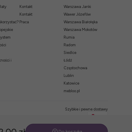
Raty
Kontakt
Warszawa Janki
Kontakt
Wawer Józefów
skorzystać?
Praca
Warszawa Białołęka
pejskie
Warszawa Mokotów
system
Rumia
ości
Radom
Siedlce
ności i
Łódź
Częstochowa
Lublin
Katowice
mebloo.pl
Szybkie i pewne dostawy
2,00 zł
Do koszyka