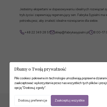
Jesteśmy ekspertami w dopasowywaniu idealnych rozwiązań syp
tryb życia i zapewniają regenerujący sen. Fabryka Sypialni ma 
potrzebujesz, aby znaleźć idealne rozwiązanie dla siebie.
+48 22 349 28 51
sklep@fabrykasypialni.pl
8:00-17:
Dbamy o Twoją prywatność
Pliki cookies i pokrewne im technologie umożliwiają poprawne działa
zaakceptować wykorzystanie przez nas wszystkich tych plików i przejś
opcję "Dostosuj zgody".
Zaufane płatności
Dostosuj preferencje
Zaakceptuj wszystkie
Podsumowanie:
Rozmiar materaca:
Twardość: