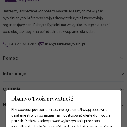
Jesteśmy ekspertami w dopasowywaniu idealnych rozwiązań
sypialnianych, które wspierają zdrowy tryb życia i zapewniają
regenerujący sen. Fabryka Sypialni ma wszystko, czego szukasz i
potrzebujesz, aby znaleźć idealne rozwiązanie dla siebie.
+48 22 349 28 51
sklep@fabrykasypialni.pl
Pomoc
Informacje
O firmie
Dbamy o Twoją prywatność
Nasze sklepy
Pliki cookies i pokrewne im technologie umożliwiają poprawne
działanie strony i pomagają nam dostosować ofertę do Twoich
Zaufane płatności
potrzeb. Możesz zaakceptować wykorzystanie przez nas
wszystkich tych plików i przejść do sklepu lub dostosować użycie