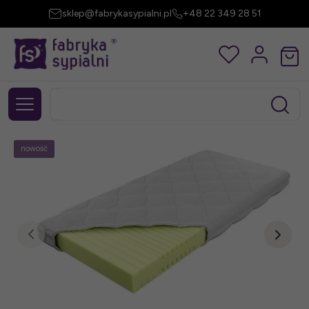
sklep@fabrykasypialni.pl
+48 22 349 28 51
nowość