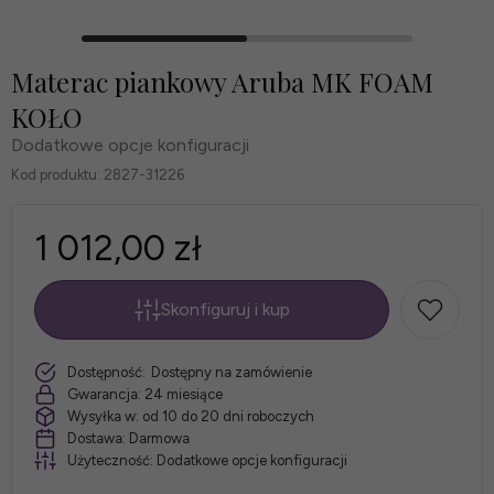
Materac piankowy Aruba MK FOAM
KOŁO
Dodatkowe opcje konfiguracji
Kod produktu:
2827-31226
1 012,00 zł
Skonfiguruj i kup
*
Rozmiar
szt.
Dostępność:
Dostępny na zamówienie
materaca:
Gwarancja:
24 miesiące
Wysyłka w:
od 10 do 20 dni roboczych
Dostawa:
Darmowa
Użyteczność:
Dodatkowe opcje konfiguracji
*