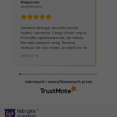
Małgorzata
zweryfikowano
Genialna obsługa, wszystko poszło
szybko i sprawnie. Czego chcieć więcej.
Przesyłka zapakowana tak, jak należy.
Nie mam żadnych uwag. Świetna
obsługa. Od razu widać, że zależy im na
kliencie. Zamówienie dostarczone na
2025-02-12
czas, bez zbędnych nerwów. Sklep bez
zarzutów, produkty dobrej jakości.
zebranych i zweryfikowanych przez