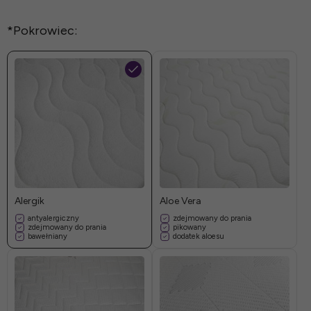
*
Pokrowiec:
Alergik
Aloe Vera
antyalergiczny
zdejmowany do prania
zdejmowany do prania
pikowany
bawełniany
dodatek aloesu