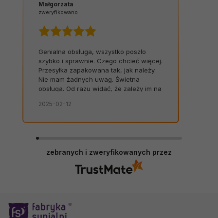
Małgorzata
zweryfikowano
Genialna obsługa, wszystko poszło
szybko i sprawnie. Czego chcieć więcej.
Przesyłka zapakowana tak, jak należy.
Nie mam żadnych uwag. Świetna
obsługa. Od razu widać, że zależy im na
kliencie. Zamówienie dostarczone na
2025-02-12
czas, bez zbędnych nerwów. Sklep bez
zarzutów, produkty dobrej jakości.
zebranych i zweryfikowanych przez