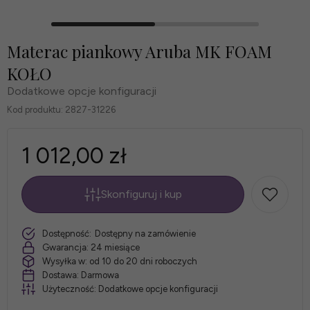
Materac piankowy Aruba MK FOAM
KOŁO
Dodatkowe opcje konfiguracji
Kod produktu:
2827-31226
1 012,00 zł
Skonfiguruj i kup
*
Rozmiar
szt.
Dostępność:
Dostępny na zamówienie
materaca:
Gwarancja:
24 miesiące
Wysyłka w:
od 10 do 20 dni roboczych
Dostawa:
Darmowa
Użyteczność:
Dodatkowe opcje konfiguracji
*