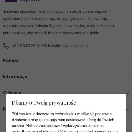
Jesteśmy ekspertami w dopasowywaniu idealnych rozwiązań
sypialnianych, które wspierają zdrowy tryb życia i zapewniają
regenerujący sen. Fabryka Sypialni ma wszystko, czego szukasz i
potrzebujesz, aby znaleźć idealne rozwiązanie dla siebie.
+48 22 349 28 51
sklep@fabrykasypialni.pl
Pomoc
Informacje
O firmie
Dbamy o Twoją prywatność
Nasze sklepy
Pliki cookies i pokrewne im technologie umożliwiają poprawne
działanie strony i pomagają nam dostosować ofertę do Twoich
Zaufane płatności
potrzeb. Możesz zaakceptować wykorzystanie przez nas
wszystkich tych plików i przejść do sklepu lub dostosować użycie