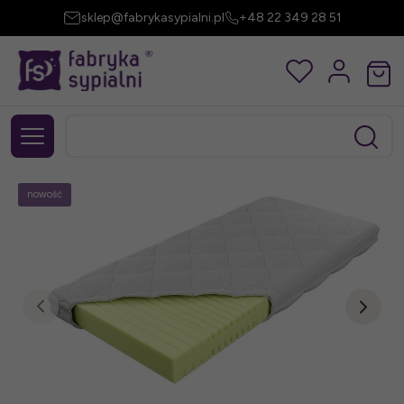
sklep@fabrykasypialni.pl
+48 22 349 28 51
nowość