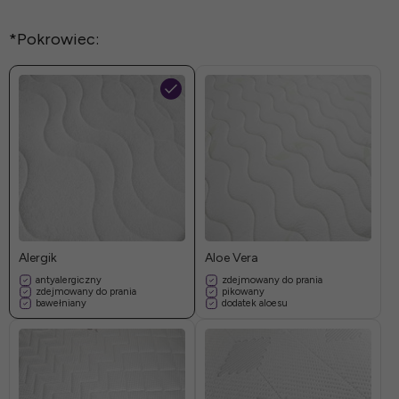
*
Pokrowiec:
Alergik
Aloe Vera
antyalergiczny
zdejmowany do prania
zdejmowany do prania
pikowany
bawełniany
dodatek aloesu