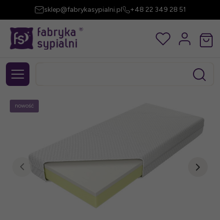
sklep@fabrykasypialni.pl
+48 22 349 28 51
nowość