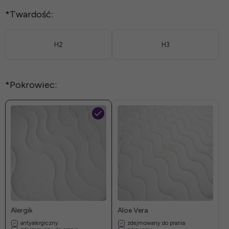
*
Twardość:
H2
H3
*
Pokrowiec:
Alergik
Aloe Vera
antyalergiczny
zdejmowany do prania