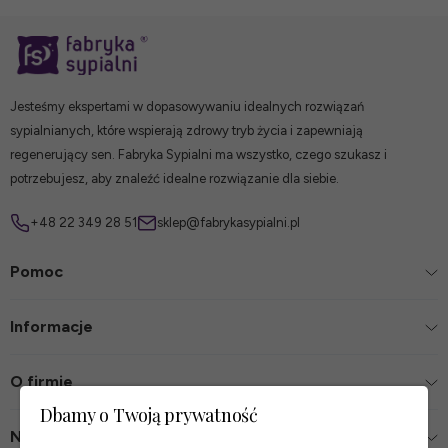
Jesteśmy ekspertami w dopasowywaniu idealnych rozwiązań
sypialnianych, które wspierają zdrowy tryb życia i zapewniają
regenerujący sen. Fabryka Sypialni ma wszystko, czego szukasz i
potrzebujesz, aby znaleźć idealne rozwiązanie dla siebie.
+48 22 349 28 51
sklep@fabrykasypialni.pl
Pomoc
Informacje
O firmie
Dbamy o Twoją prywatność
Nasze sklepy