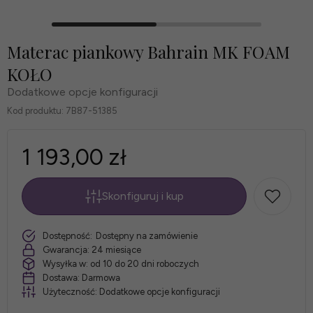
Materac piankowy Bahrain MK FOAM
KOŁO
Dodatkowe opcje konfiguracji
Kod produktu:
7B87-51385
1 193,00 zł
Skonfiguruj i kup
*
Rozmiar
szt.
Dostępność:
Dostępny na zamówienie
materaca:
Gwarancja:
24 miesiące
Wysyłka w:
od 10 do 20 dni roboczych
Dostawa:
Darmowa
Użyteczność:
Dodatkowe opcje konfiguracji
*