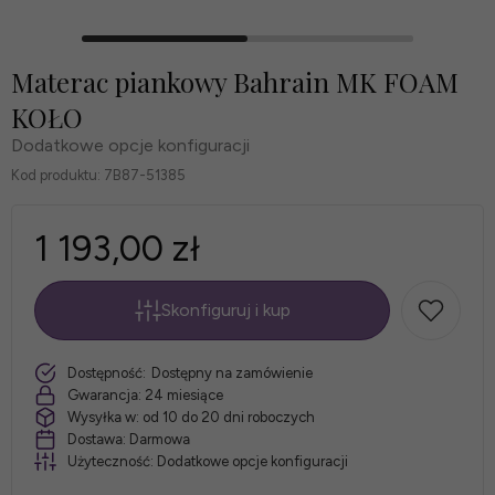
Materac piankowy Bahrain MK FOAM
KOŁO
Dodatkowe opcje konfiguracji
Kod produktu:
7B87-51385
1 193,00 zł
Skonfiguruj i kup
*
Rozmiar
szt.
Dostępność:
Dostępny na zamówienie
materaca:
Gwarancja:
24 miesiące
Wysyłka w:
od 10 do 20 dni roboczych
Dostawa:
Darmowa
Użyteczność:
Dodatkowe opcje konfiguracji
*