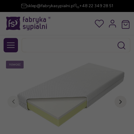
sklep@fabrykasypialni.pl
+48 22 349 28 51
nowość