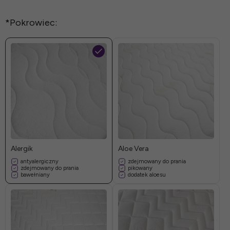
*
Pokrowiec:
Alergik
Aloe Vera
antyalergiczny
zdejmowany do prania
zdejmowany do prania
pikowany
bawełniany
dodatek aloesu