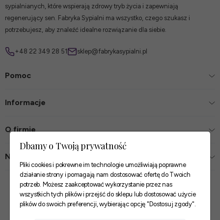
sypialnianych, które wspierają zdrowy tryb życia i zapewniają
regenerujący sen. Fabryka Sypialni ma wszystko, czego szukasz i
potrzebujesz, aby znaleźć idealne rozwiązanie dla siebie.
+48 22 349 28 51
sklep@fabrykasypialni.pl
Pomoc
Informacje
O firmie
Dbamy o Twoją prywatność
Nasze sklepy
Pliki cookies i pokrewne im technologie umożliwiają poprawne
działanie strony i pomagają nam dostosować ofertę do Twoich
Zaufane płatności
potrzeb. Możesz zaakceptować wykorzystanie przez nas
wszystkich tych plików i przejść do sklepu lub dostosować użycie
plików do swoich preferencji, wybierając opcję "Dostosuj zgody".
Szybkie i pewne dostawy