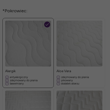
*
Pokrowiec:
Alergik
Aloe Vera
antyalergiczny
zdejmowany do prania
zdejmowany do prania
pikowany
bawełniany
dodatek aloesu