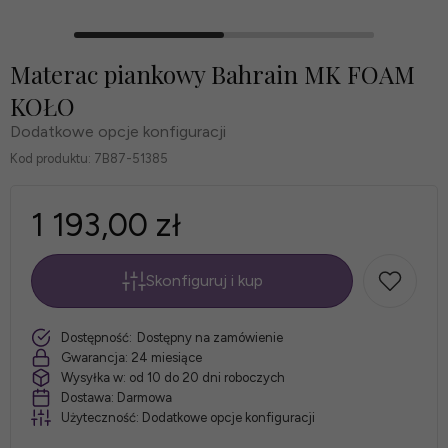
Materac piankowy Bahrain MK FOAM
KOŁO
Dodatkowe opcje konfiguracji
Kod produktu:
7B87-51385
1 193,00 zł
Skonfiguruj i kup
*
Rozmiar
szt.
Dostępność:
Dostępny na zamówienie
materaca:
Gwarancja:
24 miesiące
Wysyłka w:
od 10 do 20 dni roboczych
Dostawa:
Darmowa
Użyteczność:
Dodatkowe opcje konfiguracji
*