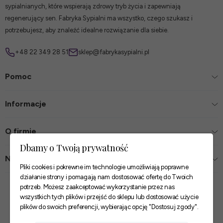
sypialnianych, które wspierają zdrowy tryb życia i zapewniają
regenerujący sen. Fabryka Sypialni ma wszystko, czego szukasz i
potrzebujesz, aby znaleźć idealne rozwiązanie dla siebie.
+48 22 349 28 51
sklep@fabrykasypialni.pl
Pomoc
Informacje
O firmie
Dbamy o Twoją prywatność
Nasze sklepy
Pliki cookies i pokrewne im technologie umożliwiają poprawne
działanie strony i pomagają nam dostosować ofertę do Twoich
Zaufane płatności
potrzeb. Możesz zaakceptować wykorzystanie przez nas
wszystkich tych plików i przejść do sklepu lub dostosować użycie
plików do swoich preferencji, wybierając opcję "Dostosuj zgody".
Szybkie i pewne dostawy