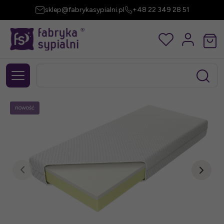
sklep@fabrykasypialni.pl
+48 22 349 28 51
nowość