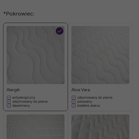
*
Pokrowiec:
Alergik
Aloe Vera
antyalergiczny
zdejmowany do prania
zdejmowany do prania
pikowany
bawełniany
dodatek aloesu