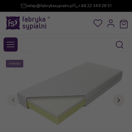
sklep@fabrykasypialni.pl
+48 22 349 28 51
nowość