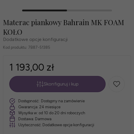
Materac piankowy Bahrain MK FOAM
KOŁO
Dodatkowe opcje konfiguracji
Kod produktu:
7B87-51385
1 193,00 zł
Skonfiguruj i kup
*
Rozmiar
szt.
Dostępność:
Dostępny na zamówienie
materaca:
Gwarancja:
24 miesiące
Wysyłka w:
od 10 do 20 dni roboczych
Dostawa:
Darmowa
Użyteczność:
Dodatkowe opcje konfiguracji
*