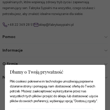
sypialnianych, które wspierają zdrowy tryb życia i zapewniają
regenerujący sen. Fabryka Sypialni ma wszystko, czego szukasz i
potrzebujesz, aby znaleźć idealne rozwiązanie dla siebie.
+48 22 349 28 51
sklep@fabrykasypialni.pl
Pomoc
Informacje
O firmie
Dbamy o Twoją prywatność
Nasze sklepy
Pliki cookies i pokrewne im technologie umożliwiają poprawne
działanie strony i pomagają nam dostosować ofertę do Twoich
Zaufane płatności
potrzeb. Możesz zaakceptować wykorzystanie przez nas
wszystkich tych plików i przejść do sklepu lub dostosować użycie
plików do swoich preferencji, wybierając opcję "Dostosuj zgody".
Szybkie i pewne dostawy