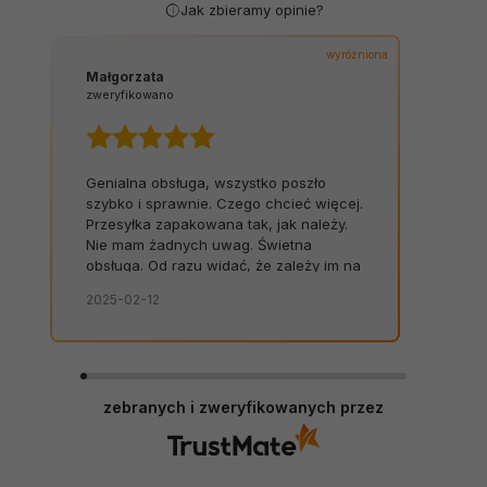
Jak zbieramy opinie?
wyróżniona
Małgorzata
zweryfikowano
Genialna obsługa, wszystko poszło
szybko i sprawnie. Czego chcieć więcej.
Przesyłka zapakowana tak, jak należy.
Nie mam żadnych uwag. Świetna
obsługa. Od razu widać, że zależy im na
kliencie. Zamówienie dostarczone na
2025-02-12
czas, bez zbędnych nerwów. Sklep bez
zarzutów, produkty dobrej jakości.
zebranych i zweryfikowanych przez