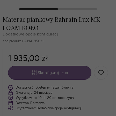
Materac piankowy Bahrain Lux MK
FOAM KOŁO
Dodatkowe opcje konfiguracji
Kod produktu:
A194-95031
1 935,00 zł
Skonfiguruj i kup
*
Rozmiar
szt.
Dostępność:
Dostępny na zamówienie
materaca:
Gwarancja:
24 miesiące
Wysyłka w:
od 10 do 20 dni roboczych
Dostawa:
Darmowa
Użyteczność:
Dodatkowe opcje konfiguracji
*