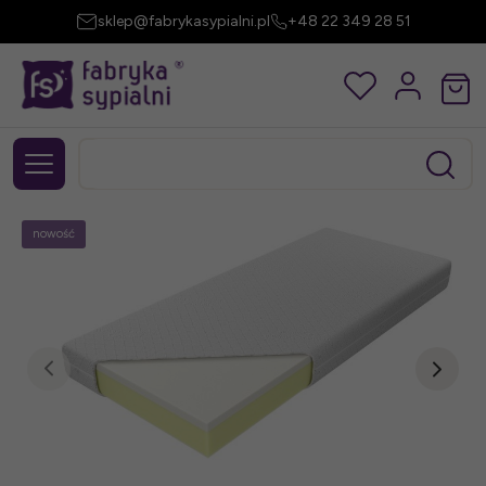
sklep@fabrykasypialni.pl
+48 22 349 28 51
nowość