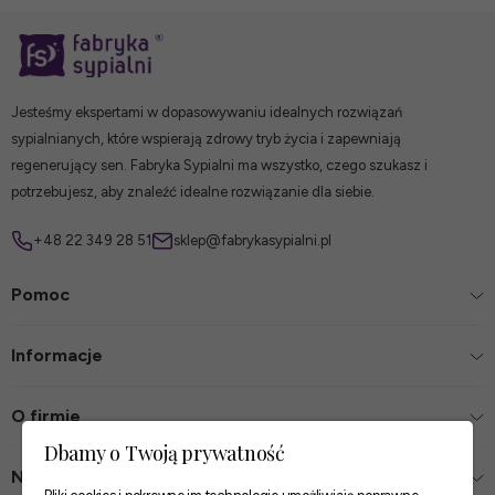
Jesteśmy ekspertami w dopasowywaniu idealnych rozwiązań
sypialnianych, które wspierają zdrowy tryb życia i zapewniają
regenerujący sen. Fabryka Sypialni ma wszystko, czego szukasz i
potrzebujesz, aby znaleźć idealne rozwiązanie dla siebie.
+48 22 349 28 51
sklep@fabrykasypialni.pl
Pomoc
Informacje
O firmie
Dbamy o Twoją prywatność
Nasze sklepy