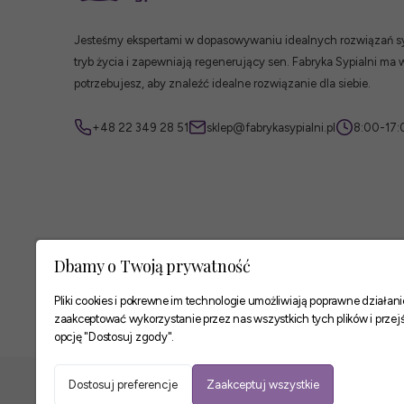
Jesteśmy ekspertami w dopasowywaniu idealnych rozwiązań syp
tryb życia i zapewniają regenerujący sen. Fabryka Sypialni ma 
potrzebujesz, aby znaleźć idealne rozwiązanie dla siebie.
+48 22 349 28 51
sklep@fabrykasypialni.pl
8:00-17:
Dbamy o Twoją prywatność
Pliki cookies i pokrewne im technologie umożliwiają poprawne działa
zaakceptować wykorzystanie przez nas wszystkich tych plików i przejś
opcję "Dostosuj zgody".
Zaufane płatności
Dostosuj preferencje
Zaakceptuj wszystkie
Podsumowanie:
Rozmiar materaca: