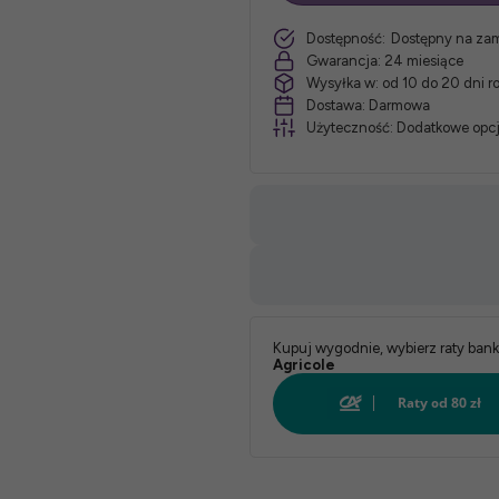
szt.
Dostępność:
Dostępny na za
materaca:
Gwarancja:
24 miesiące
Wysyłka w:
od 10 do 20 dni 
*
Dostawa:
Darmowa
Użyteczność:
Dodatkowe opcj
Twardość:
*
Pokrowiec:
Biały:
Kupuj wygodnie, wybierz raty ban
Agricole