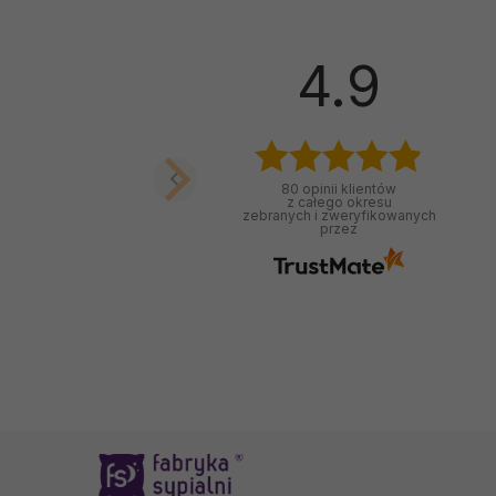
4.9
80
opinii klientów
z całego okresu
zebranych i zweryfikowanych
przez