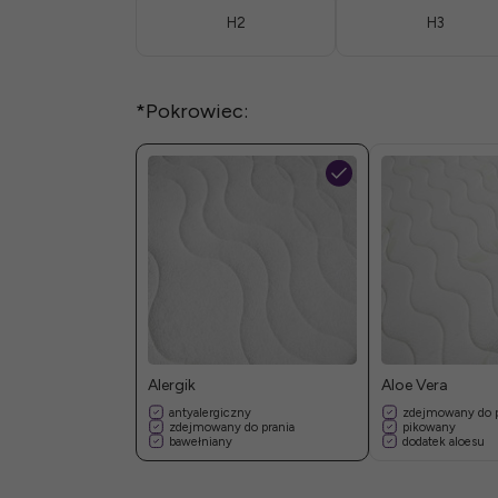
H2
H3
*
Pokrowiec:
Alergik
Aloe Vera
antyalergiczny
zdejmowany do p
zdejmowany do prania
pikowany
bawełniany
dodatek aloesu