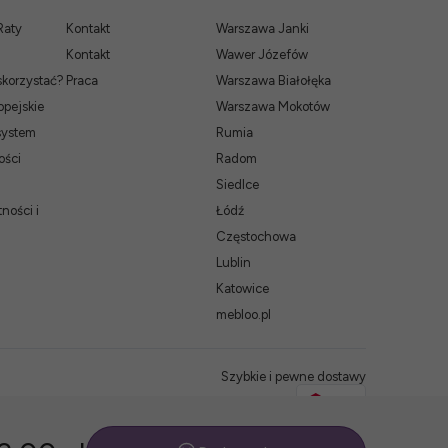
Raty
Kontakt
Warszawa Janki
Kontakt
Wawer Józefów
skorzystać?
Praca
Warszawa Białołęka
pejskie
Warszawa Mokotów
system
Rumia
ości
Radom
Siedlce
ności i
Łódź
Częstochowa
Lublin
Katowice
mebloo.pl
Szybkie i pewne dostawy