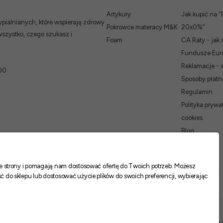
Artykuły
Jak kupić na "
ialnianych, które wspierają zdrowy
Pokrowce materacy M&K
20x0%"
wszystko, czego szukasz i
Foam
CA Raty - jak 
Fundusze Euro
Reklamacje - 
00
Sposoby płatn
Regulamin
Polityka prywat
cookies
Blog
nie strony i pomagają nam dostosować ofertę do Twoich potrzeb. Możesz
ć do sklepu lub dostosować użycie plików do swoich preferencji, wybierając
Biały:
-