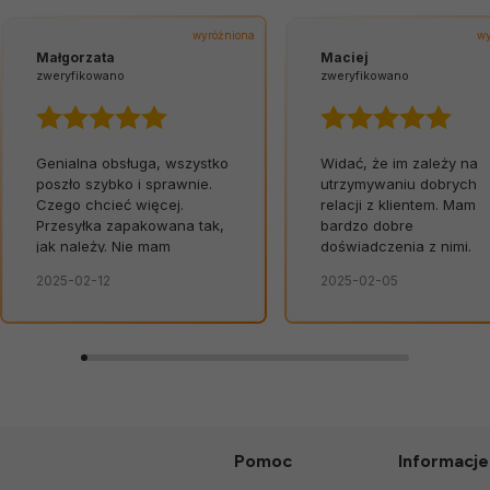
wyróżniona
wy
Małgorzata
Maciej
zweryfikowano
zweryfikowano
Genialna obsługa, wszystko
Widać, że im zależy na
poszło szybko i sprawnie.
utrzymywaniu dobrych
Czego chcieć więcej.
relacji z klientem. Mam
Przesyłka zapakowana tak,
bardzo dobre
jak należy. Nie mam
doświadczenia z nimi.
żadnych uwag. Świetna
2025-02-12
2025-02-05
obsługa. Od razu widać, że
zależy im na kliencie.
Zamówienie dostarczone
na czas, bez zbędnych
nerwów. Sklep bez
zarzutów, produkty dobrej
jakości.
Pomoc
Informacje