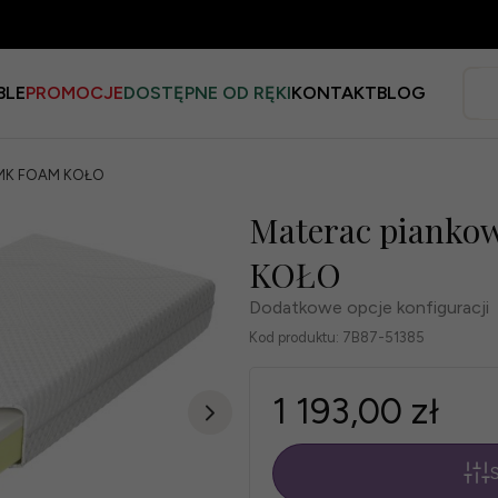
BLE
PROMOCJE
DOSTĘPNE OD RĘKI
KONTAKT
BLOG
n MK FOAM KOŁO
Materac pianko
KOŁO
Dodatkowe opcje konfiguracji
Kod produktu:
7B87-51385
1 193,00 zł
S
*
Rozmiar