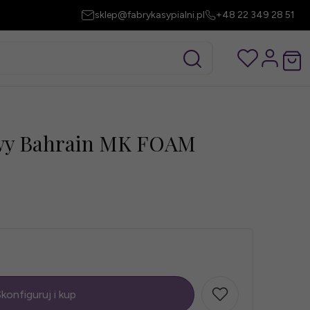
sklep@fabrykasypialni.pl
+48 22 349 28 51
wy Bahrain MK FOAM
konfiguruj i kup