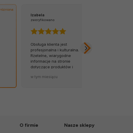
różniona
Izabela
Tomasz
zweryfikowano
zweryfikowano
Obsługa klienta jest
Z łatwością 
profesjonalna i kulturalna.
na infolinię.
Rzetelne, wiarygodne
opóźnień, za
informacje na stronie
Byłem w szok
dotyczące produktów i
została tak so
terminów dostaw to wielki
zapakowana.
w tym miesiącu
w tym miesiąc
atut sklepu. 💪🔥
O firmie
Nasze sklepy