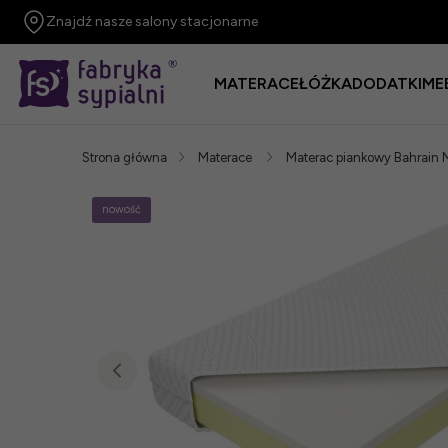
Znajdź nasze salony stacjonarne
MATERACE
ŁÓŻKA
DODATKI
ME
Strona główna
Materace
Materac piankowy Bahrai
nowość