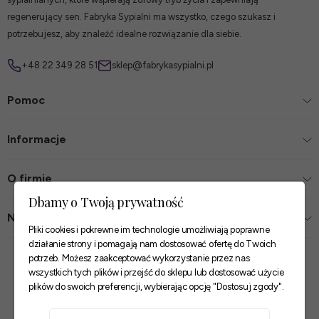
regenerujący sen. Fabryka Sypialni ma wszystko, czego szukasz i
potrzebujesz, aby znaleźć idealne rozwiązanie dla siebie.
+48 22 349 28 51
sklep@fabrykasypialni.pl
Pomoc
Informacje
O firmie
Dbamy o Twoją prywatność
Nasze sklepy
Pliki cookies i pokrewne im technologie umożliwiają poprawne
działanie strony i pomagają nam dostosować ofertę do Twoich
Zaufane płatności
potrzeb. Możesz zaakceptować wykorzystanie przez nas
wszystkich tych plików i przejść do sklepu lub dostosować użycie
plików do swoich preferencji, wybierając opcję "Dostosuj zgody".
Szybkie i pewne dostawy