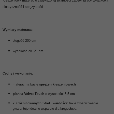
Kieszeniowy materac o zwiększonej twardości zapewniający wyjątkową
elastyczność i sprężystość.
Wymiary materaca:
długość 200 cm
wysokość ok. 21 cm
Cechy i wykonanie:
materac na bazie
sprężyn kieszeniowych
pianka Velvet Touch
o wysokości 3,5 cm
7 Zróżnicowanych Stref Twardości
: takie zróżnicowanie
gwarantuje idealne wsparcie dla kręgosłupa,