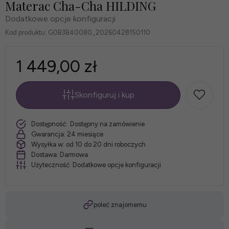
Materac Cha-Cha HILDING
Dodatkowe opcje konfiguracji
Kod produktu:
G0B3B40080_20260428150110
1 449,00 zł
Skonfiguruj i kup
*
Rozmiar
szt.
Dostępność:
Dostępny na zamówienie
materaca:
Gwarancja:
24 miesiące
Wysyłka w:
od 10 do 20 dni roboczych
Dostawa:
Darmowa
Użyteczność:
Dodatkowe opcje konfiguracji
*
Pokrowiec:
poleć znajomemu