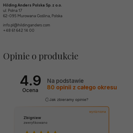
Hilding Anders Polska Sp. z o.o.
ul. Polna 17
62-095 Murowana Goślina, Polska
info.pl@hildinganders.com
+48 61 642 14 00
Opinie o produkcie
4.9
Na podstawie
80
opinii
z całego okresu
Ocena
Jak zbieramy opinie?
wyróżniona
Zbigniew
zweryfikowano