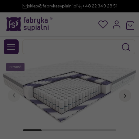
sklep@fabrykasypialni.pl
+48 22 349 28 51
nowość