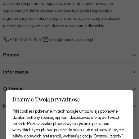
Jesteśmy ekspertami w dopasowywaniu idealnych rozwiązań
sypialnianych, które wspierają zdrowy tryb życia i zapewniają
regenerujący sen. Fabryka Sypialni ma wszystko, czego szukasz i
potrzebujesz, aby znaleźć idealne rozwiązanie dla siebie.
+48 22 349 28 51
sklep@fabrykasypialni.pl
Pomoc
Informacje
O firmie
Dbamy o Twoją prywatność
Nasze sklepy
Pliki cookies i pokrewne im technologie umożliwiają poprawne
działanie strony i pomagają nam dostosować ofertę do Twoich
Zaufane płatności
potrzeb. Możesz zaakceptować wykorzystanie przez nas
wszystkich tych plików i przejść do sklepu lub dostosować użycie
plików do swoich preferencji, wybierając opcję "Dostosuj zgody".