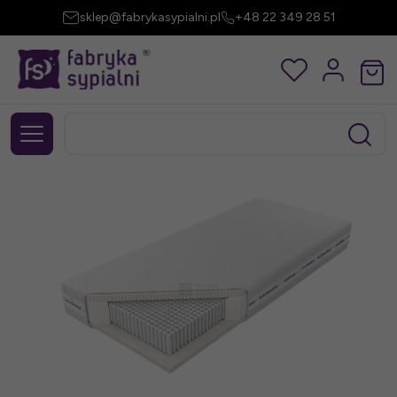
sklep@fabrykasypialni.pl
+48 22 349 28 51