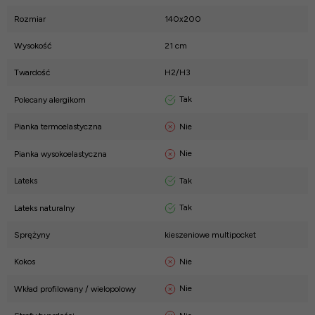
Rozmiar
140x200
Wysokość
21 cm
Twardość
H2/H3
Tak
Polecany alergikom
Nie
Pianka termoelastyczna
Nie
Pianka wysokoelastyczna
Tak
Lateks
Tak
Lateks naturalny
Sprężyny
kieszeniowe multipocket
Nie
Kokos
Nie
Wkład profilowany / wielopolowy