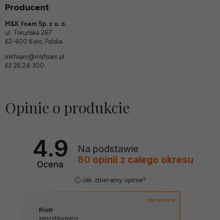
Producent
M&K foam Sp. z o. o.
ul. Toruńska 267
62-600 Koło, Polska
mkfoam@mkfoam.pl
63 26 24 300
Opinie o produkcie
4.9
Na podstawie
80
opinii
z całego okresu
Ocena
Jak zbieramy opinie?
wyróżniona
Piotr
zweryfikowano