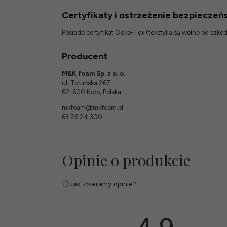
Certyfikaty i ostrzeżenie bezpieczeń
Posiada certyfikat Oeko-Tex (tekstylia są wolne od szk
Producent
M&K foam Sp. z o. o.
ul. Toruńska 267
62-600 Koło, Polska
mkfoam@mkfoam.pl
63 26 24 300
Opinie o produkcie
Jak zbieramy opinie?