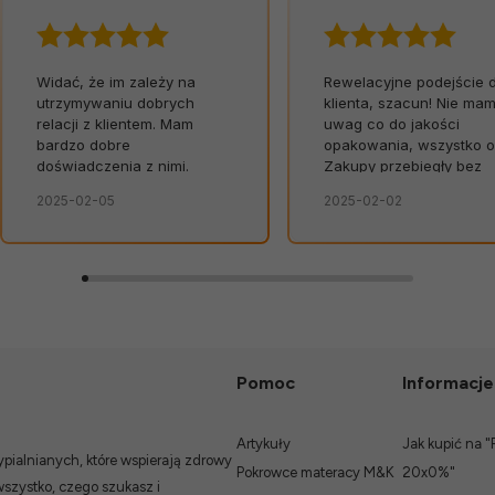
Widać, że im zależy na
Rewelacyjne podejście 
utrzymywaniu dobrych
klienta, szacun! Nie ma
relacji z klientem. Mam
uwag co do jakości
bardzo dobre
opakowania, wszystko o
doświadczenia z nimi.
Zakupy przebiegły bez
zarzutu. Szybko,
2025-02-05
2025-02-02
bezpiecznie, bez
niespodzianek.👍️
Pomoc
Informacje
Artykuły
Jak kupić na "
ialnianych, które wspierają zdrowy
Pokrowce materacy M&K
20x0%"
wszystko, czego szukasz i