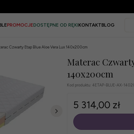
BLE
PROMOCJE
DOSTĘPNE OD RĘKI
KONTAKT
BLOG
erac Czwarty Etap Blue Aloe Vera Lux 140x200cm
Materac Czwarty
140x200cm
Kod produktu:
4ETAP-BLUE-AX-1402
5 314,00 zł
szt.