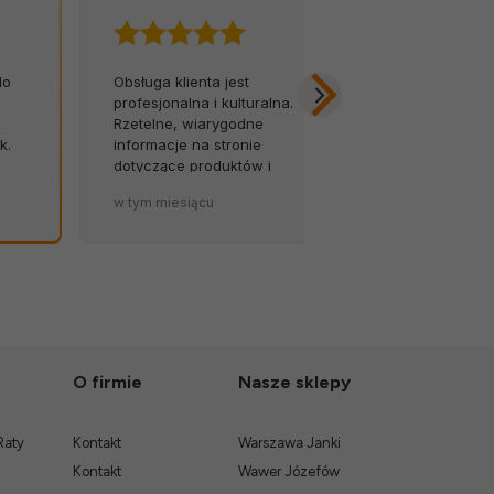
do
Obsługa klienta jest
Z łatwością 
m
profesjonalna i kulturalna.
na infolinię.
Rzetelne, wiarygodne
opóźnień, za
k.
informacje na stronie
Byłem w szok
dotyczące produktów i
została tak so
terminów dostaw to wielki
zapakowana.
w tym miesiącu
w tym miesiąc
atut sklepu. 💪🔥
O firmie
Nasze sklepy
Raty
Kontakt
Warszawa Janki
Kontakt
Wawer Józefów