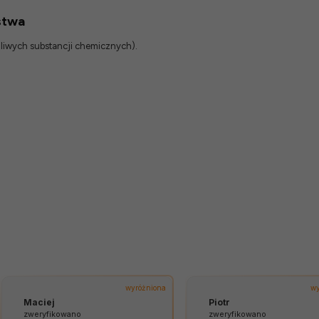
stwa
odliwych substancji chemicznych).
wyróżniona
wy
Maciej
Piotr
zweryfikowano
zweryfikowano