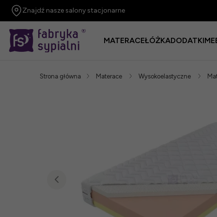
Znajdź nasze salony stacjonarne
MATERACE
ŁÓŻKA
DODATKI
ME
Strona główna
Materace
Wysokoelastyczne
Mat