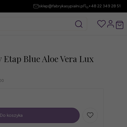
sklep@fabrykasypialni.pl
+48 22 349 28 51
 Etap Blue Aloe Vera Lux
00
Do koszyka