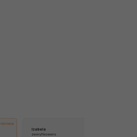
różniona
Izabela
Tomasz
zweryfikowano
zweryfikowano