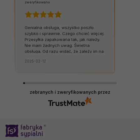
zweryfikowano
Genialna obsługa, wszystko poszło
szybko i sprawnie. Czego chcieć więcej.
Przesyłka zapakowana tak, jak należy.
Nie mam żadnych uwag. Świetna
obsługa. Od razu widać, że zależy im na
kliencie. Zamówienie dostarczone na
2025-02-12
czas, bez zbędnych nerwów. Sklep bez
zarzutów, produkty dobrej jakości.
zebranych i zweryfikowanych przez