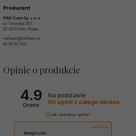
Producent
M&K foam Sp. z o. o.
ul. Toruńska 267
62-600 Koło, Polska
mkfoam@mkfoam.pl
63 26 24 300
Opinie o produkcie
4.9
Na podstawie
80
opinii
z całego okresu
Ocena
Jak zbieramy opinie?
wyróżniona
Małgorzata