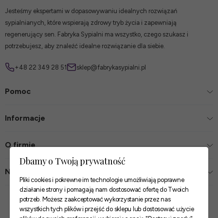
Jesteśmy ekspertami w dopasowywaniu idealnych rozwiązań
sypialnianych, które wspierają zdrowy tryb życia i zapewniają
regenerujący sen. Fabryka Sypialni ma wszystko, czego szukasz i
potrzebujesz, aby znaleźć idealne rozwiązanie dla siebie.
+48 22 349 28 51
sklep@fabrykasypialni.pl
Pomoc
Informacje
O firmie
Dbamy o Twoją prywatność
Nasze sklepy
Pliki cookies i pokrewne im technologie umożliwiają poprawne
działanie strony i pomagają nam dostosować ofertę do Twoich
Zaufane płatności
potrzeb. Możesz zaakceptować wykorzystanie przez nas
wszystkich tych plików i przejść do sklepu lub dostosować użycie