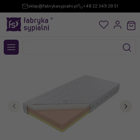
sklep@fabrykasypialni.pl
+48 22 349 28 51