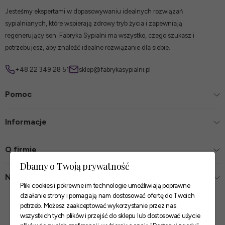
Jesteśmy ekspertami w dopasowywaniu idealnych rozwiązań
sypialnianych, które wspierają zdrowy tryb życia i zapewniają
regenerujący sen. Fabryka Sypialni ma wszystko, czego szukasz i
potrzebujesz, aby znaleźć idealne rozwiązanie dla siebie.
+48 22 349 28 51
sklep@fabrykasypialni.pl
Pomoc
Informacje
O firmie
Dbamy o Twoją prywatność
Nasze sklepy
Pliki cookies i pokrewne im technologie umożliwiają poprawne
działanie strony i pomagają nam dostosować ofertę do Twoich
Zaufane płatności
potrzeb. Możesz zaakceptować wykorzystanie przez nas
wszystkich tych plików i przejść do sklepu lub dostosować użycie