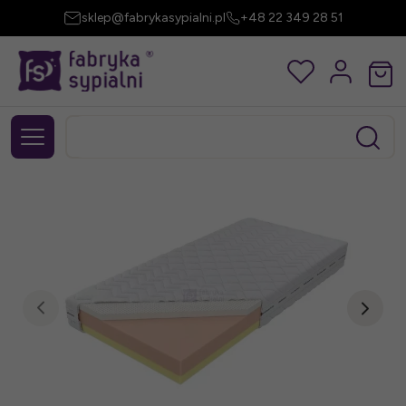
sklep@fabrykasypialni.pl
+48 22 349 28 51