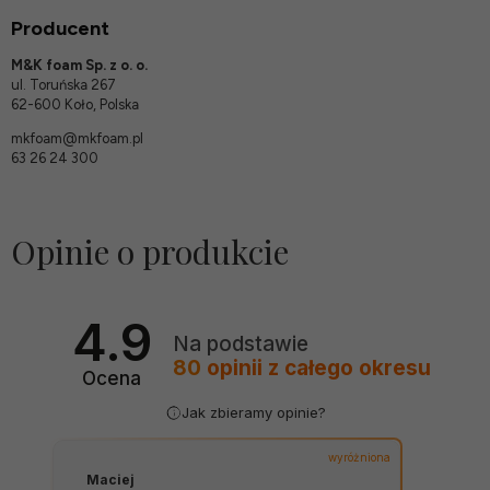
Producent
M&K foam Sp. z o. o.
ul. Toruńska 267
62-600 Koło, Polska
mkfoam@mkfoam.pl
63 26 24 300
Opinie o produkcie
4.9
Na podstawie
80
opinii
z całego okresu
Ocena
Jak zbieramy opinie?
wyróżniona
Maciej