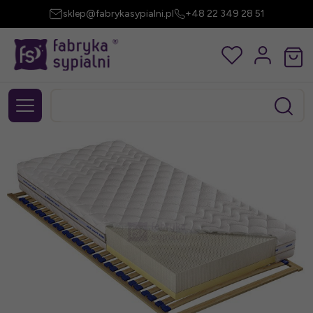
sklep@fabrykasypialni.pl
+48 22 349 28 51