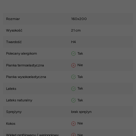
Rozmiar
160x200
Wysokość
21 cm
Twardość
H4
Tak
Polecany alergikom
Nie
Pianka termoelastyczna
Tak
Pianka wysokoelastyczna
Tak
Lateks
Tak
Lateks naturalny
Sprężyny
brak sprężyn
Nie
Kokos
Nie
Wkład profilowany / wielopolowy