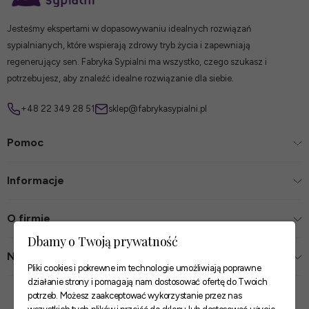
Jesteśmy ekspertami w dopasowywaniu idealnych rozwiązań
sypialnianych, które wspierają zdrowy tryb życia i zapewniają
regenerujący sen. Fabryka Sypialni ma wszystko, czego szukasz i
potrzebujesz, aby znaleźć idealne rozwiązanie dla siebie.
+48 22 349 28 51
sklep@fabrykasypialni.pl
Pomoc
Informacje
O firmie
Dbamy o Twoją prywatność
Nasze sklepy
Pliki cookies i pokrewne im technologie umożliwiają poprawne
działanie strony i pomagają nam dostosować ofertę do Twoich
Zaufane płatności
potrzeb. Możesz zaakceptować wykorzystanie przez nas