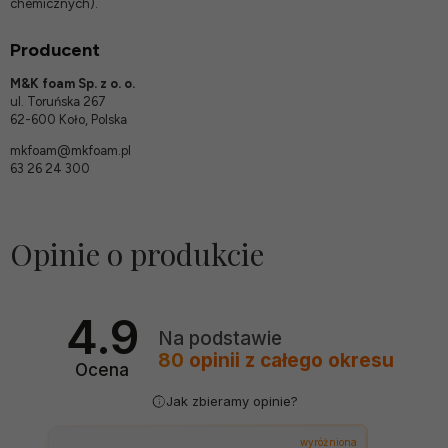
chemicznych).
Producent
M&K foam Sp. z o. o.
ul. Toruńska 267
62-600 Koło, Polska
mkfoam@mkfoam.pl
63 26 24 300
Opinie o produkcie
4.9
Na podstawie
80
opinii
z całego okresu
Ocena
Jak zbieramy opinie?
wyróżniona