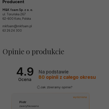
Producent
M&K foam Sp. z o. o.
ul. Toruńska 267
62-600 Koło, Polska
mkfoam@mkfoam.pl
63 26 24 300
Opinie o produkcie
4.9
Na podstawie
80
opinii
z całego okresu
Ocena
Jak zbieramy opinie?
wyróżniona
Piotr
zweryfikowano