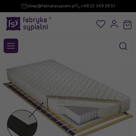
sklep@fabrykasypialni.pl
+48 22 349 28 51