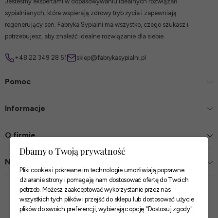
Jesteśmy ekspertami w dopasowywaniu idealnych rozwiązań
sypialnianych, które wspierają zdrowy tryb życia i zapewniają
regenerujący sen. Fabryka Sypialni ma wszystko, czego szukasz i
potrzebujesz, aby znaleźć idealne rozwiązanie dla siebie.
+48 22 349 28 51
sklep@fabrykasypialni.pl
Pomoc
Informacje
O firmie
Dbamy o Twoją prywatność
Nasze sklepy
Pliki cookies i pokrewne im technologie umożliwiają poprawne
działanie strony i pomagają nam dostosować ofertę do Twoich
Zaufane płatności
potrzeb. Możesz zaakceptować wykorzystanie przez nas
wszystkich tych plików i przejść do sklepu lub dostosować użycie
plików do swoich preferencji, wybierając opcję "Dostosuj zgody".
Szybkie i pewne dostawy