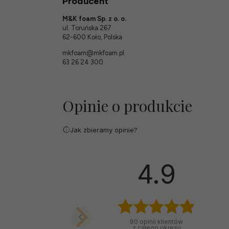
Producent
M&K foam Sp. z o. o.
ul. Toruńska 267
62-600 Koło, Polska
mkfoam@mkfoam.pl
63 26 24 300
Opinie o produkcie
Jak zbieramy opinie?
4.9
80
opinii klientów
z całego okresu