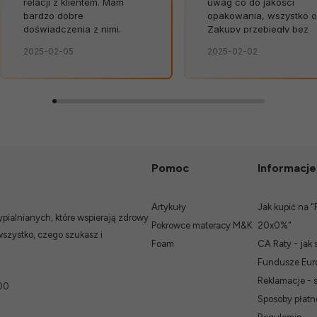
relacji z klientem. Mam
uwag co do jakości
bardzo dobre
opakowania, wszystko o
doświadczenia z nimi.
Zakupy przebiegły bez
zarzutu. Szybko,
2025-02-05
2025-02-02
bezpiecznie, bez
niespodzianek.👍️
Pomoc
Informacje
Artykuły
Jak kupić na "
ialnianych, które wspierają zdrowy
Pokrowce materacy M&K
20x0%"
wszystko, czego szukasz i
Foam
CA Raty - jak 
Fundusze Euro
Reklamacje - 
00
Sposoby płatn