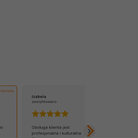
różniona
Izabela
Tomasz
zweryfikowano
zweryfikowano
do
Obsługa klienta jest
Z łatwością 
m
profesjonalna i kulturalna.
na infolinię.