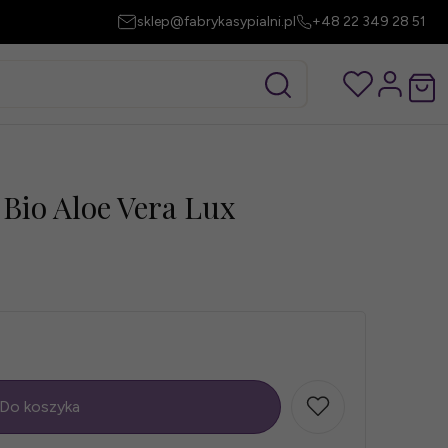
sklep@fabrykasypialni.pl
+48 22 349 28 51
 Bio Aloe Vera Lux
Do koszyka