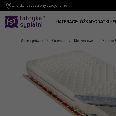
Znajdź nasze salony stacjonarne
MATERACE
ŁÓŻKA
DODATKI
ME
Strona główna
Materace
Kieszeniowe
Materac E