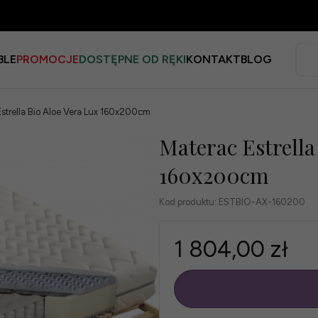
BLE
PROMOCJE
DOSTĘPNE OD RĘKI
KONTAKT
BLOG
strella Bio Aloe Vera Lux 160x200cm
Materac Estrella
160x200cm
Kod produktu:
ESTBIO-AX-160200
1 804,00 zł
szt.