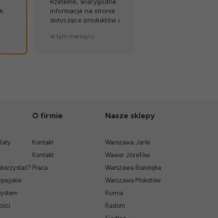
Rzetelne, wiarygodne
opóźnień, za
k.
informacje na stronie
Byłem w szok
dotyczące produktów i
została tak so
terminów dostaw to wielki
zapakowana.
w tym miesiącu
w tym miesiąc
atut sklepu. 💪🔥
O firmie
Nasze sklepy
Raty
Kontakt
Warszawa Janki
Kontakt
Wawer Józefów
skorzystać?
Praca
Warszawa Białołęka
pejskie
Warszawa Mokotów
system
Rumia
ości
Radom