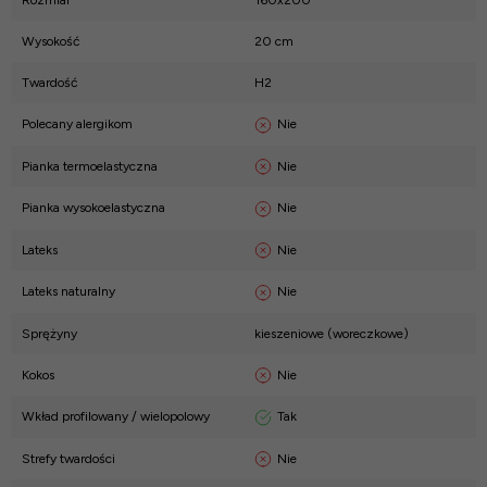
Rozmiar
160x200
Wysokość
20 cm
Twardość
H2
Nie
Polecany alergikom
Nie
Pianka termoelastyczna
Nie
Pianka wysokoelastyczna
Nie
Lateks
Nie
Lateks naturalny
Sprężyny
kieszeniowe (woreczkowe)
Nie
Kokos
Tak
Wkład profilowany / wielopolowy
Nie
Strefy twardości