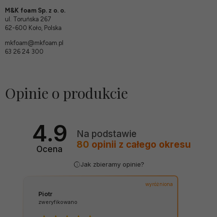
M&K foam Sp. z o. o.
ul. Toruńska 267
62-600 Koło, Polska
mkfoam@mkfoam.pl
63 26 24 300
Opinie o produkcie
4.9
Na podstawie
80
opinii
z całego okresu
Ocena
Jak zbieramy opinie?
wyróżniona
Piotr
zweryfikowano