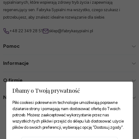
sypialnianych, które wspierają zdrowy tryb życia i zapewniają
regenerujący sen. Fabryka Sypialni ma wszystko, czego szukasz i
potrzebujesz, aby znaleźć idealne rozwiązanie dla siebie.
+48 22 349 28 51
sklep@fabrykasypialni.pl
Pomoc
Informacje
O firmie
Dbamy o Twoją prywatność
Nasze sklepy
Pliki cookies i pokrewne im technologie umożliwiają poprawne
działanie strony i pomagają nam dostosować ofertę do Twoich
Zaufane płatności
potrzeb. Możesz zaakceptować wykorzystanie przez nas
wszystkich tych plików i przejść do sklepu lub dostosować użycie
plików do swoich preferencji, wybierając opcję "Dostosuj zgody".
Szybkie i pewne dostawy