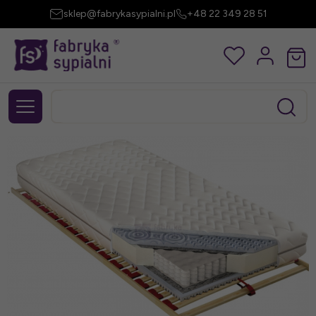
sklep@fabrykasypialni.pl
+48 22 349 28 51