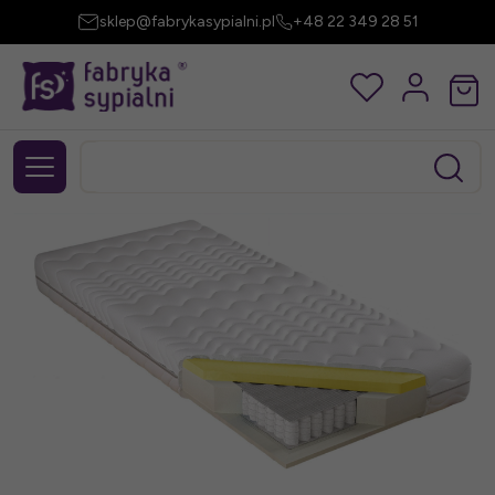
sklep@fabrykasypialni.pl
+48 22 349 28 51