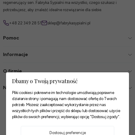
regenerujący sen. Fabryka Sypialni ma wszystko, czego szukasz i
potrzebujesz, aby znaleźć idealne rozwiązanie dla siebie.
+48 22 349 28 51
sklep@fabrykasypialni.pl
Pomoc
Informacje
O firmie
Dbamy o Twoją prywatność
Nasze sklepy
Pliki cookies i pokrewne im technologie umożliwiają poprawne
działanie strony i pomagają nam dostosować ofertę do Twoich
Zaufane płatności
potrzeb. Możesz zaakceptować wykorzystanie przez nas
wszystkich tych plików i przejść do sklepu lub dostosować użycie
plików do swoich preferencji, wybierając opcję "Dostosuj zgody".
Szybkie i pewne dostawy
Dostosuj preferencje