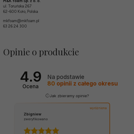
M&K foam Sp. z o. o.
ul. Toruńska 267
62-600 Koło, Polska
mkfoam@mkfoam.pl
63 26 24 300
Opinie o produkcie
4.9
Na podstawie
80
opinii
z całego okresu
Ocena
Jak zbieramy opinie?
wyróżniona
Zbigniew
zweryfikowano