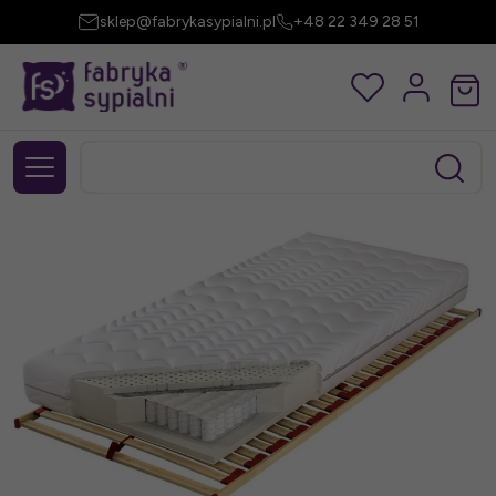
sklep@fabrykasypialni.pl
+48 22 349 28 51