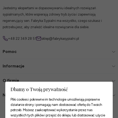
Jesteśmy ekspertami w dopasowywaniu idealnych rozwiązań
sypialnianych, które wspierają zdrowy tryb życia i zapewniają
regenerujący sen. Fabryka Sypialni ma wszystko, czego szukasz i
potrzebujesz, aby znaleźć idealne rozwiązanie dla siebie.
+48 22 349 28 51
sklep@fabrykasypialni.pl
Pomoc
Informacje
O firmie
Dbamy o Twoją prywatność
Nasze sklepy
Pliki cookies i pokrewne im technologie umożliwiają poprawne
działanie strony i pomagają nam dostosować ofertę do Twoich
Zaufane płatności
potrzeb. Możesz zaakceptować wykorzystanie przez nas
wszystkich tych plików i przejść do sklepu lub dostosować użycie