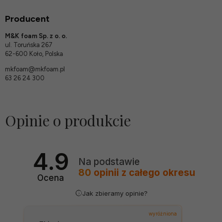
Producent
M&K foam Sp. z o. o.
ul. Toruńska 267
62-600 Koło, Polska
mkfoam@mkfoam.pl
63 26 24 300
Opinie o produkcie
4.9
Na podstawie
80
opinii
z całego okresu
Ocena
Jak zbieramy opinie?
wyróżniona