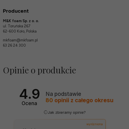
Producent
M&K foam Sp. z o. o.
ul. Toruńska 267
62-600 Koło, Polska
mkfoam@mkfoam.pl
63 26 24 300
Opinie o produkcie
4.9
Na podstawie
80
opinii
z całego okresu
Ocena
Jak zbieramy opinie?
wyróżniona