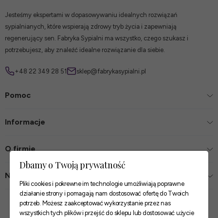
Jesteśmy ekspertami w dopasowywaniu idealnych rozwiązań
sypialnianych, które wspierają zdrowy tryb życia i zapewniają
regenerujący sen. Fabryka Sypialni ma wszystko, czego szukasz i
potrzebujesz, aby znaleźć idealne rozwiązanie dla siebie.
+48 22 349 28 51
sklep@fabrykasypialni.pl
Pomoc
Informacje
O firmie
Dbamy o Twoją prywatność
Nasze sklepy
Pliki cookies i pokrewne im technologie umożliwiają poprawne
działanie strony i pomagają nam dostosować ofertę do Twoich
Zaufane płatności
potrzeb. Możesz zaakceptować wykorzystanie przez nas
wszystkich tych plików i przejść do sklepu lub dostosować użycie