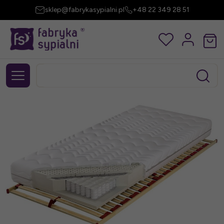
sklep@fabrykasypialni.pl
+48 22 349 28 51