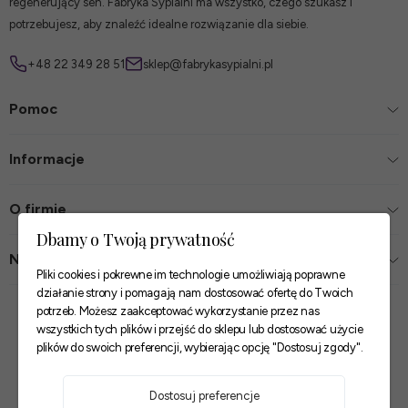
regenerujący sen. Fabryka Sypialni ma wszystko, czego szukasz i
potrzebujesz, aby znaleźć idealne rozwiązanie dla siebie.
+48 22 349 28 51
sklep@fabrykasypialni.pl
Pomoc
Informacje
O firmie
Dbamy o Twoją prywatność
Nasze sklepy
Pliki cookies i pokrewne im technologie umożliwiają poprawne
działanie strony i pomagają nam dostosować ofertę do Twoich
Zaufane płatności
potrzeb. Możesz zaakceptować wykorzystanie przez nas
wszystkich tych plików i przejść do sklepu lub dostosować użycie
plików do swoich preferencji, wybierając opcję "Dostosuj zgody".
Szybkie i pewne dostawy
Dostosuj preferencje