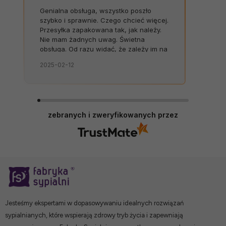
Genialna obsługa, wszystko poszło
szybko i sprawnie. Czego chcieć więcej.
Przesyłka zapakowana tak, jak należy.
Nie mam żadnych uwag. Świetna
obsługa. Od razu widać, że zależy im na
kliencie. Zamówienie dostarczone na
2025-02-12
czas, bez zbędnych nerwów. Sklep bez
zarzutów, produkty dobrej jakości.
zebranych i zweryfikowanych przez
Jesteśmy ekspertami w dopasowywaniu idealnych rozwiązań
sypialnianych, które wspierają zdrowy tryb życia i zapewniają