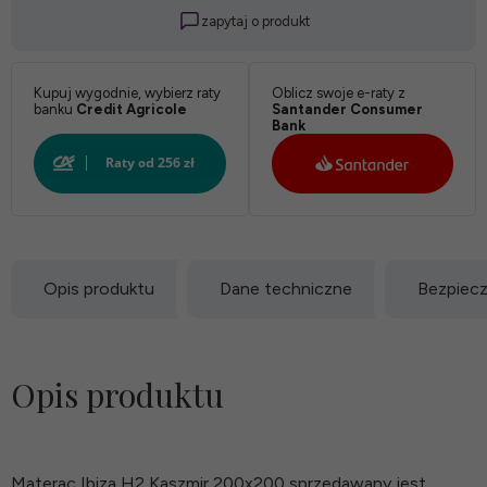
zapytaj o produkt
Kupuj wygodnie, wybierz raty
Oblicz swoje e-raty z
banku
Credit Agricole
Santander Consumer
Bank
Opis produktu
Dane techniczne
Bezpiec
Opis produktu
Materac Ibiza H2 Kaszmir 200x200 sprzedawany jest