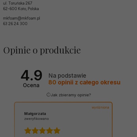
ul. Toruńska 267
62-600 Koło, Polska
mkfoam@mkfoam.pl
63 26 24 300
Opinie o produkcie
4.9
Na podstawie
80
opinii
z całego okresu
Ocena
Jak zbieramy opinie?
wyróżniona
Małgorzata
zweryfikowano