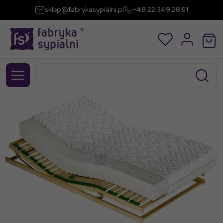
sklep@fabrykasypialni.pl
+48 22 349 28 51