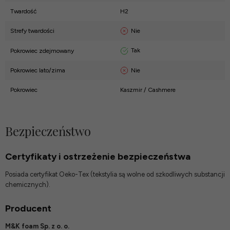
Twardość
H2
Nie
Strefy twardości
Tak
Pokrowiec zdejmowany
Nie
Pokrowiec lato/zima
Pokrowiec
Kaszmir / Cashmere
Bezpieczeństwo
Certyfikaty i ostrzeżenie bezpieczeństwa
Posiada certyfikat Oeko-Tex (tekstylia są wolne od szkodliwych substancji
chemicznych).
Producent
M&K foam Sp. z o. o.