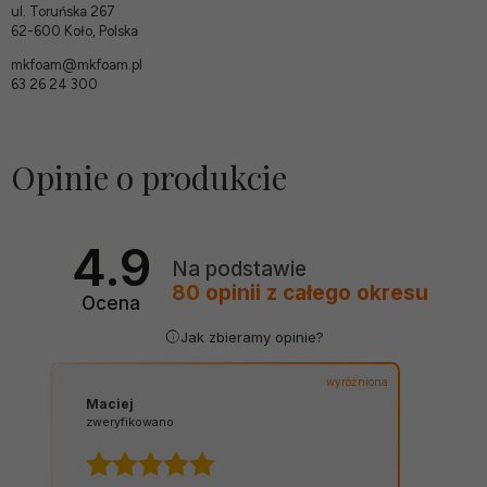
ul. Toruńska 267
62-600 Koło, Polska
mkfoam@mkfoam.pl
63 26 24 300
Opinie o produkcie
4.9
Na podstawie
80
opinii
z całego okresu
Ocena
Jak zbieramy opinie?
wyróżniona
Maciej
zweryfikowano