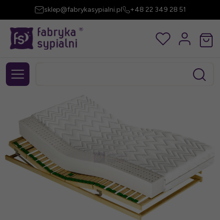
sklep@fabrykasypialni.pl
+48 22 349 28 51