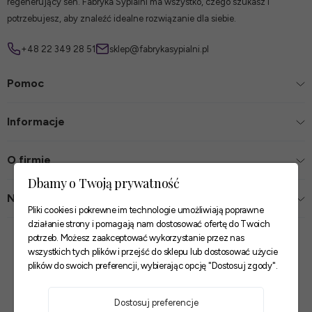
regenerujący sen. Fabryka Sypialni ma wszystko, czego szukasz i
potrzebujesz, aby znaleźć idealne rozwiązanie dla siebie.
+48 22 349 28 51
sklep@fabrykasypialni.pl
Pomoc
Informacje
O firmie
Dbamy o Twoją prywatność
Nasze sklepy
Pliki cookies i pokrewne im technologie umożliwiają poprawne
działanie strony i pomagają nam dostosować ofertę do Twoich
Zaufane płatności
potrzeb. Możesz zaakceptować wykorzystanie przez nas
wszystkich tych plików i przejść do sklepu lub dostosować użycie
plików do swoich preferencji, wybierając opcję "Dostosuj zgody".
Szybkie i pewne dostawy
Dostosuj preferencje