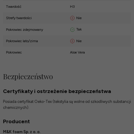
Twardość
H3
Nie
Strefy twardości
Tak
Pokrowiec zdejmowany
Nie
Pokrowiec lato/zima
Pokrowiec
Aloe Vera
Bezpieczeństwo
Certyfikaty i ostrzeżenie bezpieczeństwa
Posiada certyfikat Oeko-Tex (tekstylia są wolne od szkodliwych substancji
chemicznych).
Producent
M&K foam Sp. z o. o.