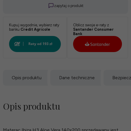
zapytaj o produkt
Kupuj wygodnie, wybierz raty
Oblicz swoje e-raty z
banku
Credit Agricole
Santander Consumer
Bank
Opis produktu
Dane techniczne
Bezpiec
Opis produktu
Materac Ibiza H3 Aloe Vera 140x200 sprzedawany jest