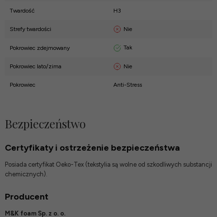
Twardość
H3
Nie
Strefy twardości
Tak
Pokrowiec zdejmowany
Nie
Pokrowiec lato/zima
Pokrowiec
Anti-Stress
Bezpieczeństwo
Certyfikaty i ostrzeżenie bezpieczeństwa
Posiada certyfikat Oeko-Tex (tekstylia są wolne od szkodliwych substancji
chemicznych).
Producent
M&K foam Sp. z o. o.