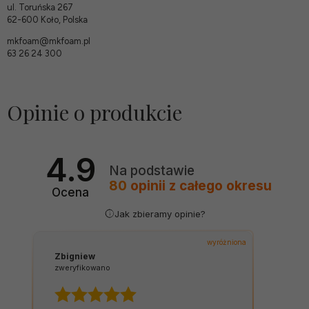
ul. Toruńska 267
62-600 Koło, Polska
mkfoam@mkfoam.pl
63 26 24 300
Opinie o produkcie
4.9
Na podstawie
80
opinii
z całego okresu
Ocena
Jak zbieramy opinie?
wyróżniona
Zbigniew
zweryfikowano