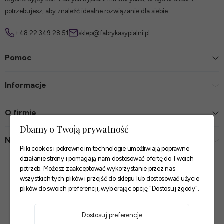
potrzebujesz, aby znaleźć idealne rozwiązanie dla siebie.
+48 22 349 28 51
sklep@fabrykasypialni.pl
Pomoc
Informacje
O firmie
Dbamy o Twoją prywatność
Nasze sklepy
Pliki cookies i pokrewne im technologie umożliwiają poprawne
działanie strony i pomagają nam dostosować ofertę do Twoich
Zaufane płatności
potrzeb. Możesz zaakceptować wykorzystanie przez nas
wszystkich tych plików i przejść do sklepu lub dostosować użycie
plików do swoich preferencji, wybierając opcję "Dostosuj zgody".
Szybkie i pewne dostawy
Dostosuj preferencje