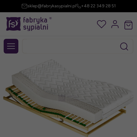
sklep@fabrykasypialni.pl
+48 22 349 28 51