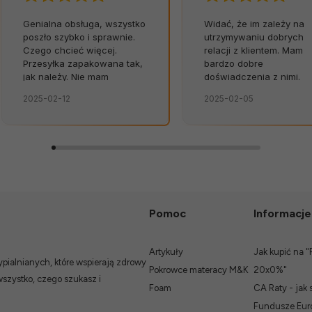
Genialna obsługa, wszystko
Widać, że im zależy na
poszło szybko i sprawnie.
utrzymywaniu dobrych
Czego chcieć więcej.
relacji z klientem. Mam
Przesyłka zapakowana tak,
bardzo dobre
jak należy. Nie mam
doświadczenia z nimi.
żadnych uwag. Świetna
2025-02-12
2025-02-05
obsługa. Od razu widać, że
zależy im na kliencie.
Zamówienie dostarczone
na czas, bez zbędnych
nerwów. Sklep bez
zarzutów, produkty dobrej
jakości.
Pomoc
Informacje
Artykuły
Jak kupić na "
ialnianych, które wspierają zdrowy
Pokrowce materacy M&K
20x0%"
wszystko, czego szukasz i
Foam
CA Raty - jak 
Fundusze Euro