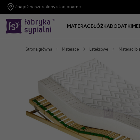
Znajdź nasze salony stacjonarne
MATERACE
ŁÓŻKA
DODATKI
ME
Strona główna
Materace
Lateksowe
Materac Ib