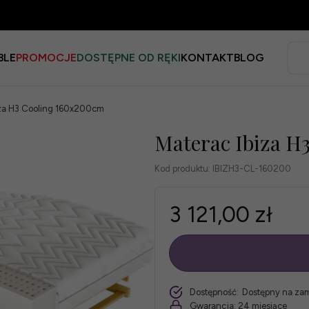
BLE
PROMOCJE
DOSTĘPNE OD RĘKI
KONTAKT
BLOG
iza H3 Cooling 160x200cm
Materac Ibiza H
Kod produktu:
IBIZH3-CL-160200
3 121,00 zł
szt.
Dostępność:
Dostępny na za
Gwarancja:
24 miesiące