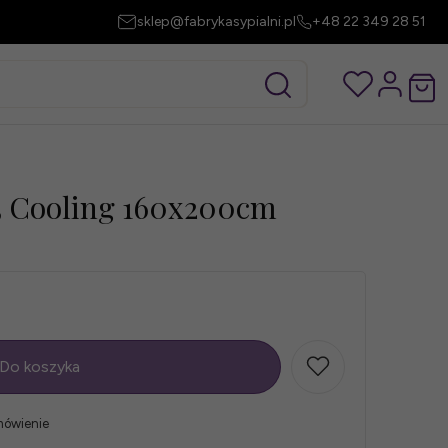
sklep@fabrykasypialni.pl
+48 22 349 28 51
3 Cooling 160x200cm
Do koszyka
mówienie