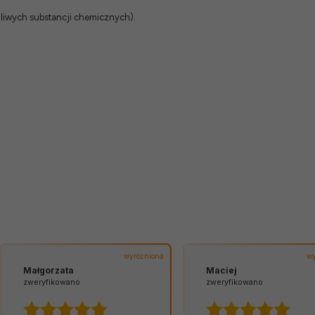
odliwych substancji chemicznych).
wyróżniona
wy
Małgorzata
Maciej
zweryfikowano
zweryfikowano