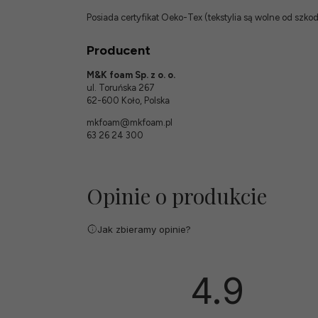
Posiada certyfikat Oeko-Tex (tekstylia są wolne od szk
Producent
M&K foam Sp. z o. o.
ul. Toruńska 267
62-600 Koło, Polska
mkfoam@mkfoam.pl
63 26 24 300
Opinie o produkcie
Jak zbieramy opinie?
4.9