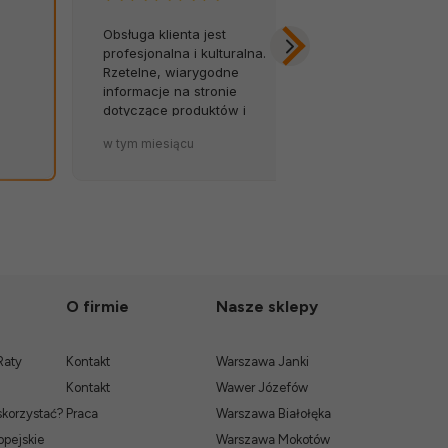
Obsługa klienta jest
Z łatwością 
profesjonalna i kulturalna.
na infolinię.
Rzetelne, wiarygodne
opóźnień, za
informacje na stronie
Byłem w szok
dotyczące produktów i
została tak so
terminów dostaw to wielki
zapakowana.
w tym miesiącu
w tym miesiąc
atut sklepu. 💪🔥
O firmie
Nasze sklepy
Raty
Kontakt
Warszawa Janki
Kontakt
Wawer Józefów
skorzystać?
Praca
Warszawa Białołęka
pejskie
Warszawa Mokotów