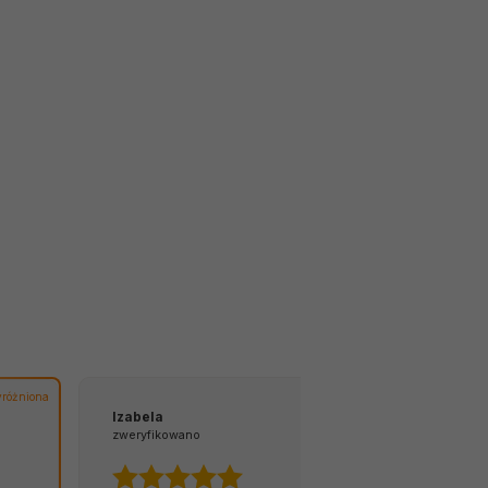
różniona
Izabela
Tomasz
zweryfikowano
zweryfikowano