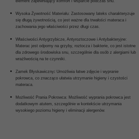
element zapewniający komfort i wsparcie podczas snu.
Wysoka Żywotność Materiału: Zastosowany lateks charakteryzuje
się długą żywotnością, co jest ważne dla trwałości materaca i
zachowania jego właściwości przez długi czas.
Właściwości Antygrzybicze, Antyroztoczowe i Antybakteryjne:
Materac jest odporny na grzyby, roztocza i bakterie, co jest istotne
dla zdrowego środowiska snu, szczególnie dla osób z alergiami lub
wrażliwością na te czynniki.
Zamek Błyskawiczny
:
Umożliwia łatwe zdjęcie i wypranie
pokrowca, co znacząco ułatwia utrzymanie higieny i czystości
materaca.
Możliwość Prania Pokrowca: Możliwość wyprania pokrowca jest
dodatkowym atutem, szczególnie w kontekście utrzymania
wysokiego poziomu higieny i eliminacji alergenów.