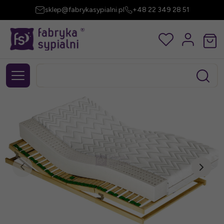
sklep@fabrykasypialni.pl
+48 22 349 28 51