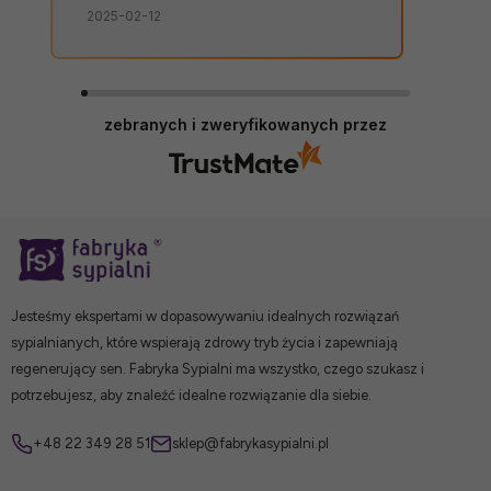
kliencie. Zamówienie dostarczone na
2025-02-12
czas, bez zbędnych nerwów. Sklep bez
zarzutów, produkty dobrej jakości.
zebranych i zweryfikowanych przez
Jesteśmy ekspertami w dopasowywaniu idealnych rozwiązań
sypialnianych, które wspierają zdrowy tryb życia i zapewniają
regenerujący sen. Fabryka Sypialni ma wszystko, czego szukasz i
potrzebujesz, aby znaleźć idealne rozwiązanie dla siebie.
+48 22 349 28 51
sklep@fabrykasypialni.pl