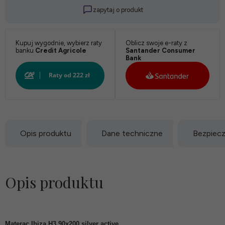
zapytaj o produkt
Kupuj wygodnie, wybierz raty
Oblicz swoje e-raty z
banku
Credit Agricole
Santander Consumer
Bank
Opis produktu
Dane techniczne
Bezpiec
Opis produktu
Materac Ibiza H3 90x200 silver active