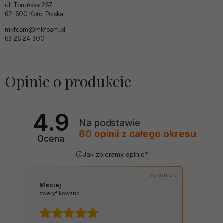
ul. Toruńska 267
62-600 Koło, Polska
mkfoam@mkfoam.pl
63 26 24 300
Opinie o produkcie
4.9
Na podstawie
80
opinii
z całego okresu
Ocena
Jak zbieramy opinie?
wyróżniona
Maciej
zweryfikowano