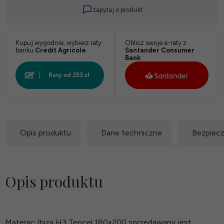
zapytaj o produkt
Kupuj wygodnie, wybierz raty
Oblicz swoje e-raty z
banku
Credit Agricole
Santander Consumer
Bank
Opis produktu
Dane techniczne
Bezpiec
Opis produktu
Materac Ibiza H3 Tencel 180x200 sprzedawany jest