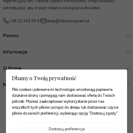
regenerujący sen. Fabryka Sypialni ma wszystko, czego szukasz i
potrzebujesz, aby znaleźć idealne rozwiązanie dla siebie.
+48 22 349 28 51
sklep@fabrykasypialni.pl
Pomoc
Informacje
O firmie
Dbamy o Twoją prywatność
Nasze sklepy
Pliki cookies i pokrewne im technologie umożliwiają poprawne
działanie strony i pomagają nam dostosować ofertę do Twoich
Zaufane płatności
potrzeb. Możesz zaakceptować wykorzystanie przez nas
wszystkich tych plików i przejść do sklepu lub dostosować użycie
plików do swoich preferencji, wybierając opcję "Dostosuj zgody".
Szybkie i pewne dostawy
Dostosuj preferencje