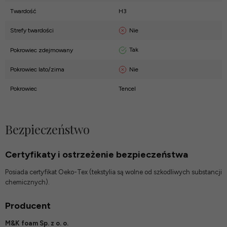
Twardość
H3
Nie
Strefy twardości
Tak
Pokrowiec zdejmowany
Nie
Pokrowiec lato/zima
Pokrowiec
Tencel
Bezpieczeństwo
Certyfikaty i ostrzeżenie bezpieczeństwa
Posiada certyfikat Oeko-Tex (tekstylia są wolne od szkodliwych substancji
chemicznych).
Producent
M&K foam Sp. z o. o.