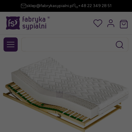
sklep@fabrykasypialni.pl
+48 22 349 28 51