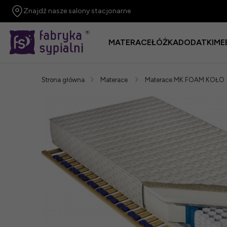
Znajdź nasze salony stacjonarne
MATERACE
ŁÓŻKA
DODATKI
ME
Strona główna
Materace
Materace MK FOAM KOŁO