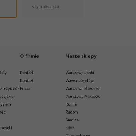
terminów dostaw to wielki
zapakowana.
w tym miesiącu
w tym miesiąc
atut sklepu. 💪🔥
O firmie
Nasze sklepy
Raty
Kontakt
Warszawa Janki
Kontakt
Wawer Józefów
skorzystać?
Praca
Warszawa Białołęka
pejskie
Warszawa Mokotów
system
Rumia
ości
Radom
Siedlce
ności i
Łódź
Częstochowa