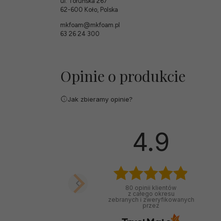
ul. Toruńska 267
62-600 Koło, Polska
mkfoam@mkfoam.pl
63 26 24 300
Opinie o produkcie
Jak zbieramy opinie?
4.9
80
opinii klientów
z całego okresu
zebranych i zweryfikowanych
przez