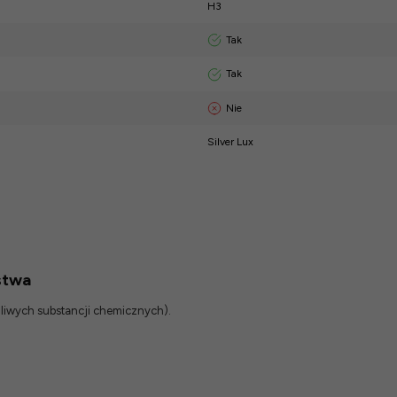
H3
Tak
Tak
Nie
Silver Lux
stwa
odliwych substancji chemicznych).