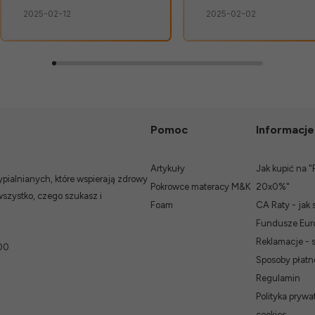
żadnych uwag. Świetna
zarzutu. Szybko,
2025-02-12
2025-02-02
obsługa. Od razu widać, że
bezpiecznie, bez
zależy im na kliencie.
niespodzianek.👍️
Zamówienie dostarczone
na czas, bez zbędnych
nerwów. Sklep bez
zarzutów, produkty dobrej
jakości.
Pomoc
Informacje
Artykuły
Jak kupić na "
ialnianych, które wspierają zdrowy
Pokrowce materacy M&K
20x0%"
wszystko, czego szukasz i
Foam
CA Raty - jak 
Fundusze Euro
Reklamacje - 
00
Sposoby płatn
Regulamin
Polityka prywat
cookies