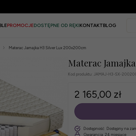
BLE
PROMOCJE
DOSTĘPNE OD RĘKI
KONTAKT
BLOG
Materac Jamajka H3 Silver Lux 200x200cm
Materac Jamajka
Kod produktu:
JAMAJ-H3-SX-20020
2 165,00 zł
szt.
Dostępność:
Dostępny na za
Gwarancja:
24 miesiące