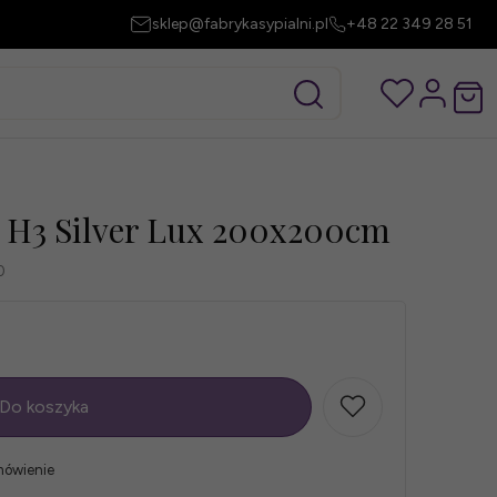
sklep@fabrykasypialni.pl
+48 22 349 28 51
 H3 Silver Lux 200x200cm
0
Do koszyka
mówienie