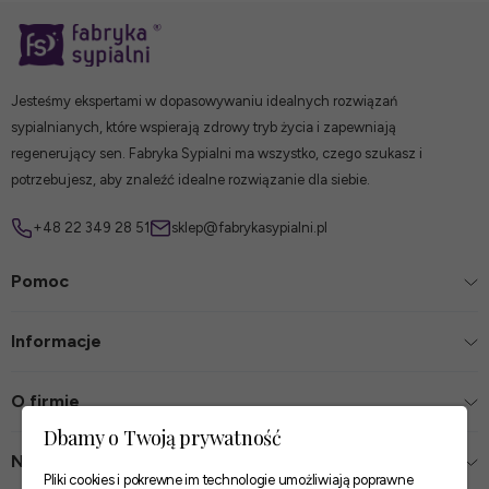
Jesteśmy ekspertami w dopasowywaniu idealnych rozwiązań
sypialnianych, które wspierają zdrowy tryb życia i zapewniają
regenerujący sen. Fabryka Sypialni ma wszystko, czego szukasz i
potrzebujesz, aby znaleźć idealne rozwiązanie dla siebie.
+48 22 349 28 51
sklep@fabrykasypialni.pl
Pomoc
Informacje
O firmie
Dbamy o Twoją prywatność
Nasze sklepy
Pliki cookies i pokrewne im technologie umożliwiają poprawne