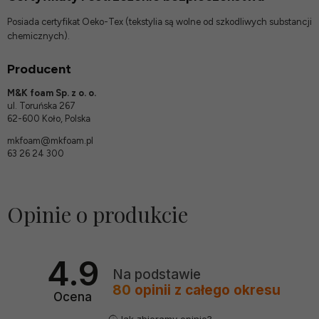
Posiada certyfikat Oeko-Tex (tekstylia są wolne od szkodliwych substancji
chemicznych).
Producent
M&K foam Sp. z o. o.
ul. Toruńska 267
62-600 Koło, Polska
mkfoam@mkfoam.pl
63 26 24 300
Opinie o produkcie
4.9
Na podstawie
80
opinii
z całego okresu
Ocena