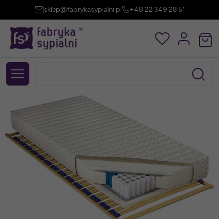
sklep@fabrykasypialni.pl
+48 22 349 28 51