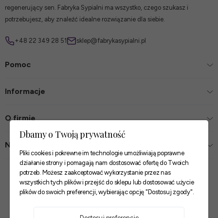
regenerujący sen. Fabryka Sypialni ma wszystko, czego szukasz i
potrzebujesz, aby znaleźć idealne rozwiązanie dla siebie.
+48 22 349 28 51
sklep@fabrykasypialni.pl
Pomoc
Informacje
O firmie
Dbamy o Twoją prywatność
Nasze sklepy
Pliki cookies i pokrewne im technologie umożliwiają poprawne
działanie strony i pomagają nam dostosować ofertę do Twoich
Zaufane płatności
potrzeb. Możesz zaakceptować wykorzystanie przez nas
wszystkich tych plików i przejść do sklepu lub dostosować użycie
plików do swoich preferencji, wybierając opcję "Dostosuj zgody".
Szybkie i pewne dostawy
Dostosuj preferencje