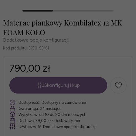
Materac piankowy Kombilatex 12 MK
FOAM KOŁO
Dodatkowe opcje konfiguracji
Kod produktu:
3150-93161
790,00 zł
Skonfiguruj i kup
*
Rozmiar
szt.
Dostępność:
Dostępny na zamówienie
materaca:
Gwarancja:
24 miesiące
Wysyłka w:
od 10 do 20 dni roboczych
Dostawa:
39,00 zł
- Dostawa kurier
Użyteczność:
Dodatkowe opcje konfiguracji
*