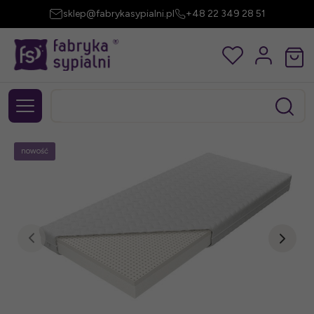
sklep@fabrykasypialni.pl
+48 22 349 28 51
nowość