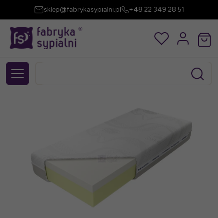
sklep@fabrykasypialni.pl
+48 22 349 28 51