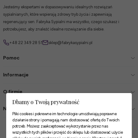
Jesteśmy ekspertami w dopasowywaniu idealnych rozwiązań
sypialnianych, które wspierają zdrowy tryb życia i zapewniają
regenerujący sen. Fabryka Sypialni ma wszystko, czego szukasz i
potrzebujesz, aby znaleźć idealne rozwiązanie dla siebie.
+48 22 349 28 51
sklep@fabrykasypialni.pl
Pomoc
Informacje
O firmie
Dbamy o Twoją prywatność
Nasze sklepy
Pliki cookies i pokrewne im technologie umożliwiają poprawne
działanie strony i pomagają nam dostosować ofertę do Twoich
Zaufane płatności
potrzeb. Możesz zaakceptować wykorzystanie przez nas
wszystkich tych plików i przejść do sklepu lub dostosować użycie