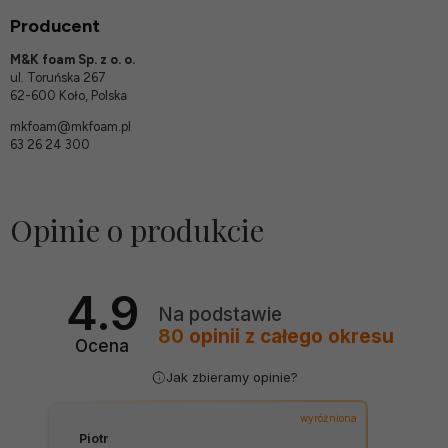
Producent
M&K foam Sp. z o. o.
ul. Toruńska 267
62-600 Koło, Polska
mkfoam@mkfoam.pl
63 26 24 300
Opinie o produkcie
4.9
Na podstawie
80
opinii
z całego okresu
Ocena
Jak zbieramy opinie?
wyróżniona
Piotr