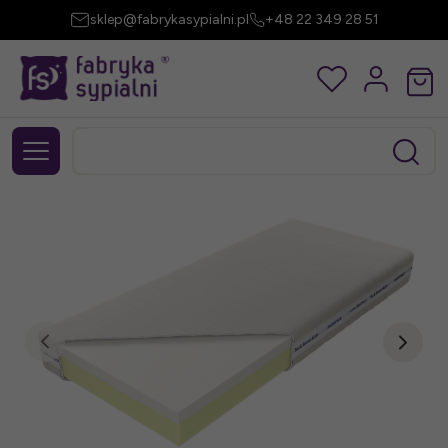
sklep@fabrykasypialni.pl
+48 22 349 28 51