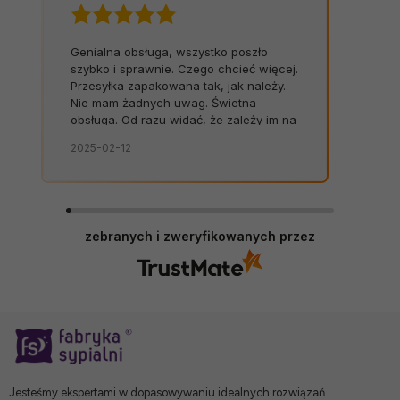
Genialna obsługa, wszystko poszło
szybko i sprawnie. Czego chcieć więcej.
Przesyłka zapakowana tak, jak należy.
Nie mam żadnych uwag. Świetna
obsługa. Od razu widać, że zależy im na
kliencie. Zamówienie dostarczone na
2025-02-12
czas, bez zbędnych nerwów. Sklep bez
zarzutów, produkty dobrej jakości.
zebranych i zweryfikowanych przez
Jesteśmy ekspertami w dopasowywaniu idealnych rozwiązań