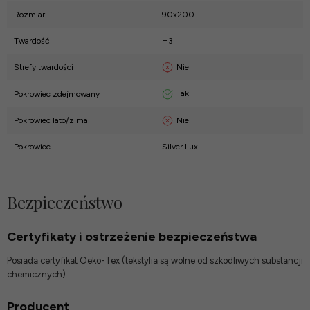
Rozmiar
90x200
Twardość
H3
Nie
Strefy twardości
Tak
Pokrowiec zdejmowany
Nie
Pokrowiec lato/zima
Pokrowiec
Silver Lux
Bezpieczeństwo
Certyfikaty i ostrzeżenie bezpieczeństwa
Posiada certyfikat Oeko-Tex (tekstylia są wolne od szkodliwych substancji
chemicznych).
Producent