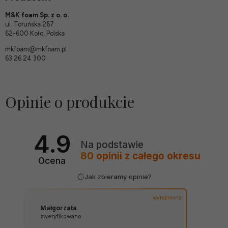
M&K foam Sp. z o. o.
ul. Toruńska 267
62-600 Koło, Polska
mkfoam@mkfoam.pl
63 26 24 300
Opinie o produkcie
4.9
Na podstawie
80
opinii
z całego okresu
Ocena
Jak zbieramy opinie?
wyróżniona
Małgorzata
zweryfikowano