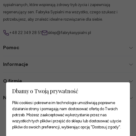
sypialnianych, które wspierają zdrowy tryb życia i zapewniają
regenerujący sen. Fabryka Sypialni ma wszystko, czego szukasz i
potrzebujesz, aby znaleźć idealne rozwiązanie dla siebie.
+48 22 349 28 51
sklep@fabrykasypialni.pl
Pomoc
Informacje
O firmie
Dbamy o Twoją prywatność
Nasze sklepy
Pliki cookies i pokrewne im technologie umożliwiają poprawne
działanie strony i pomagają nam dostosować ofertę do Twoich
Zaufane płatności
potrzeb. Możesz zaakceptować wykorzystanie przez nas
wszystkich tych plików i przejść do sklepu lub dostosować użycie
plików do swoich preferencji, wybierając opcję "Dostosuj zgody".
Szybkie i pewne dostawy