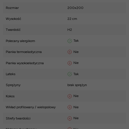
Rozmiar
200x200
Wysokość
22 cm
Twardość
H2
Tak
Polecany alergikom
Nie
Pianka termoelastyczna
Nie
Pianka wysokoelastyczna
Tak
Lateks
Sprężyny
brak sprężyn
Nie
Kokos
Nie
Wkład profilowany / wielopolowy
Nie
Strefy twardości