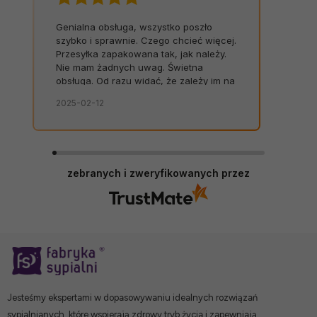
Genialna obsługa, wszystko poszło
szybko i sprawnie. Czego chcieć więcej.
Przesyłka zapakowana tak, jak należy.
Nie mam żadnych uwag. Świetna
obsługa. Od razu widać, że zależy im na
kliencie. Zamówienie dostarczone na
2025-02-12
czas, bez zbędnych nerwów. Sklep bez
zarzutów, produkty dobrej jakości.
zebranych i zweryfikowanych przez
Jesteśmy ekspertami w dopasowywaniu idealnych rozwiązań
sypialnianych, które wspierają zdrowy tryb życia i zapewniają