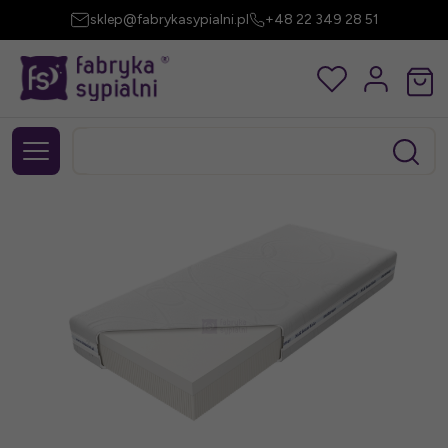
sklep@fabrykasypialni.pl
+48 22 349 28 51