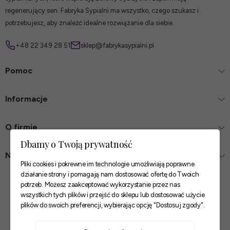
regenerujący sen. Fabryka Sypialni ma wszystko, czego szukasz i
potrzebujesz, aby znaleźć idealne rozwiązanie dla siebie.
+48 22 349 28 51
sklep@fabrykasypialni.pl
Pomoc
Informacje
O firmie
Dbamy o Twoją prywatność
Nasze sklepy
Pliki cookies i pokrewne im technologie umożliwiają poprawne
działanie strony i pomagają nam dostosować ofertę do Twoich
Zaufane płatności
potrzeb. Możesz zaakceptować wykorzystanie przez nas
wszystkich tych plików i przejść do sklepu lub dostosować użycie
plików do swoich preferencji, wybierając opcję "Dostosuj zgody".
Szybkie i pewne dostawy