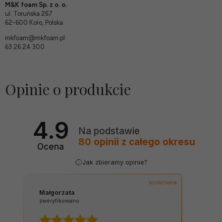
M&K foam Sp. z o. o.
ul. Toruńska 267
62-600 Koło, Polska
mkfoam@mkfoam.pl
63 26 24 300
Opinie o produkcie
4.9
Na podstawie
80
opinii
z całego okresu
Ocena
Jak zbieramy opinie?
wyróżniona
Małgorzata
zweryfikowano