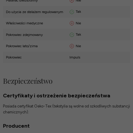
Nie
Materac dwustronny
Tak
Do użycia ze stelażem regulowanym
Nie
Właściwości medyczne
Tak
Pokrowiec zdejmowany
Nie
Pokrowiec lato/zima
Pokrowiec
Impuls
Bezpieczeństwo
Certyfikaty i ostrzeżenie bezpieczeństwa
Posiada certyfikat Oeko-Tex (tekstylia są wolne od szkodliwych substancji
chemicznych).
Producent