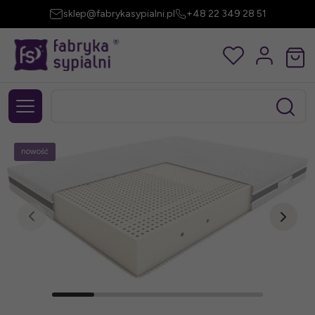
sklep@fabrykasypialni.pl
+48 22 349 28 51
nowość