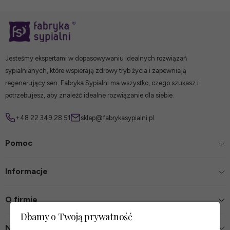
Jesteśmy ekspertami w dopasowywaniu idealnych rozwiązań
sypialnianych, które wspierają zdrowy tryb życia i zapewniają
regenerujący sen. Fabryka Sypialni ma wszystko, czego szukasz i
potrzebujesz, aby znaleźć idealne rozwiązanie dla siebie.
+48 22 349 28 51
sklep@fabrykasypialni.pl
Pomoc
Informacje
O firmie
Dbamy o Twoją prywatność
Nasze sklepy