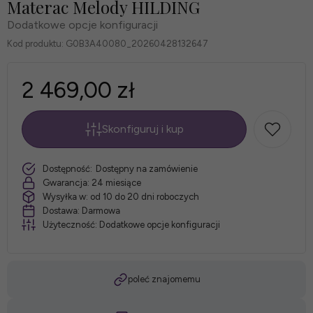
Materac Melody HILDING
Dodatkowe opcje konfiguracji
Kod produktu:
G0B3A40080_20260428132647
2 469,00 zł
Skonfiguruj i kup
*
Rozmiar
szt.
Dostępność:
Dostępny na zamówienie
materaca:
Gwarancja:
24 miesiące
Wysyłka w:
od 10 do 20 dni roboczych
Dostawa:
Darmowa
Użyteczność:
Dodatkowe opcje konfiguracji
*
Pokrowiec:
poleć znajomemu