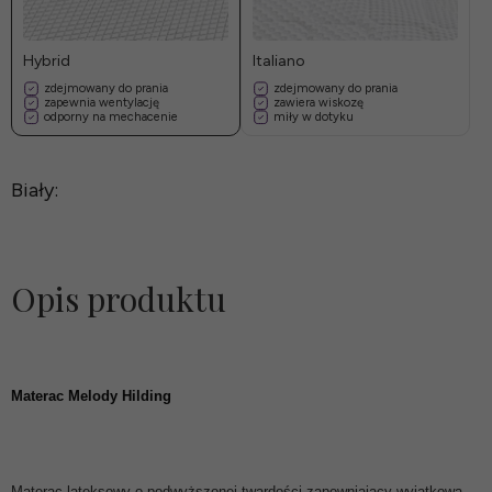
Hybrid
Italiano
zdejmowany do prania
zdejmowany do prania
zapewnia wentylację
zawiera wiskozę
odporny na mechacenie
miły w dotyku
Biały:
Opis produktu
Materac Melody Hilding
Materac lateksowy o podwyższonej twardości zapewniający wyjątkową