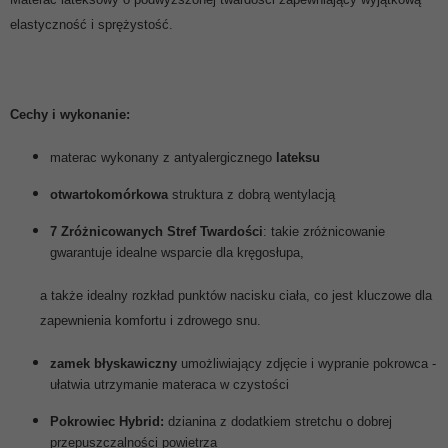
elastyczność i sprężystość.
Cechy i wykonanie:
materac wykonany z antyalergicznego
lateksu
otwartokomórkowa
struktura z dobrą wentylacją
7 Zróżnicowanych Stref Twardości
: takie zróżnicowanie
gwarantuje idealne wsparcie dla kręgosłupa,
a także idealny rozkład punktów nacisku ciała, co jest kluczowe dla
zapewnienia komfortu i zdrowego snu.
zamek błyskawiczny
umożliwiający zdjęcie i wypranie pokrowca
-
ułatwia utrzymanie materaca w czystości
Pokrowiec Hybrid:
dzianina z dodatkiem stretchu o dobrej
przepuszczalności powietrza