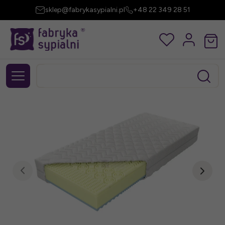
sklep@fabrykasypialni.pl
+48 22 349 28 51