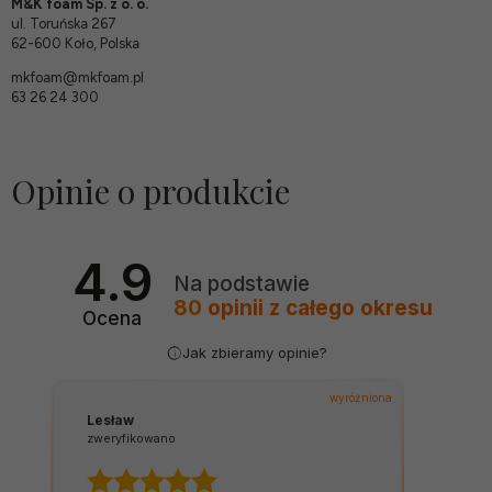
M&K foam Sp. z o. o.
ul. Toruńska 267
62-600 Koło, Polska
mkfoam@mkfoam.pl
63 26 24 300
Opinie o produkcie
4.9
Na podstawie
80
opinii
z całego okresu
Ocena
Jak zbieramy opinie?
wyróżniona
wyróżni
Agnieszka
zweryfikowano