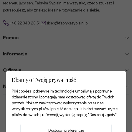
regenerujący sen. Fabryka Sypialni ma wszystko, czego szukasz i
potrzebujesz, aby znaleźć idealne rozwiązanie dla siebie.
+48 22 349 28 51
sklep@fabrykasypialni.pl
Pomoc
Informacje
O firmie
Dbamy o Twoją prywatność
Nasze sklepy
Pliki cookies i pokrewne im technologie umożliwiają poprawne
działanie strony i pomagają nam dostosować ofertę do Twoich
Zaufane płatności
potrzeb. Możesz zaakceptować wykorzystanie przez nas
wszystkich tych plików i przejść do sklepu lub dostosować użycie
plików do swoich preferencji, wybierając opcję "Dostosuj zgody".
Szybkie i pewne dostawy
Dostosuj preferencje