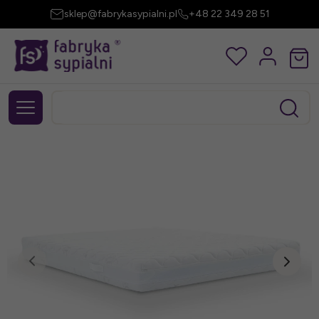
sklep@fabrykasypialni.pl
+48 22 349 28 51