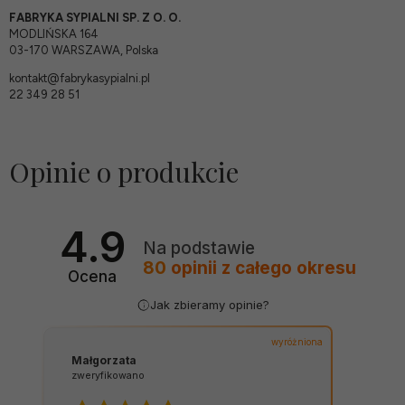
FABRYKA SYPIALNI SP. Z O. O.
MODLIŃSKA 164
03-170 WARSZAWA, Polska
kontakt@fabrykasypialni.pl
22 349 28 51
Opinie o produkcie
4.9
Na podstawie
80
opinii
z całego okresu
Ocena
Jak zbieramy opinie?
wyróżniona
Małgorzata
zweryfikowano