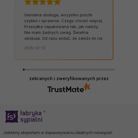
Genialna obsługa, wszystko poszło
szybko i sprawnie. Czego chcieć więcej.
Przesyłka zapakowana tak, jak należy.
Nie mam żadnych uwag. Świetna
obsługa. Od razu widać, że zależy im na
kliencie. Zamówienie dostarczone na
2025-02-12
czas, bez zbędnych nerwów. Sklep bez
zarzutów, produkty dobrej jakości.
zebranych i zweryfikowanych przez
Jesteśmy ekspertami w dopasowywaniu idealnych rozwiązań