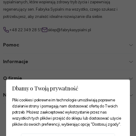
sypialnianych, które wspierają zdrowy tryb życia i zapewniają
regenerujący sen. Fabryka Sypialni ma wszystko, czego szukasz i
potrzebujesz, aby znaleźć idealne rozwiązanie dla siebie.
+48 22 349 28 51
sklep@fabrykasypialni.pl
Pomoc
Informacje
O firmie
Dbamy o Twoją prywatność
Nasze sklepy
Pliki cookies i pokrewne im technologie umożliwiają poprawne
działanie strony i pomagają nam dostosować ofertę do Twoich
Zaufane płatności
potrzeb. Możesz zaakceptować wykorzystanie przez nas
wszystkich tych plików i przejść do sklepu lub dostosować użycie
plików do swoich preferencji, wybierając opcję "Dostosuj zgody".
Szybkie i pewne dostawy