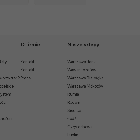
O firmie
Nasze sklepy
Raty
Kontakt
Warszawa Janki
Kontakt
Wawer Józefów
skorzystać?
Praca
Warszawa Białołęka
pejskie
Warszawa Mokotów
system
Rumia
ości
Radom
Siedlce
ności i
Łódź
Częstochowa
Lublin