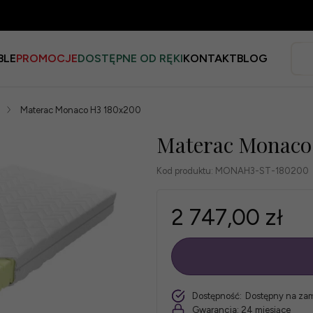
BLE
PROMOCJE
DOSTĘPNE OD RĘKI
KONTAKT
BLOG
Materac Monaco H3 180x200
Materac Monaco
Kod produktu:
MONAH3-ST-180200
2 747,00 zł
szt.
Dostępność:
Dostępny na za
Gwarancja:
24 miesiące