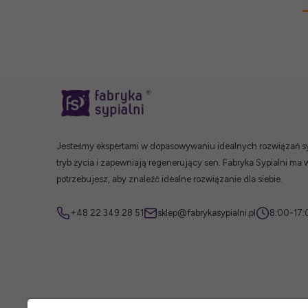
Jesteśmy ekspertami w dopasowywaniu idealnych rozwiązań syp
tryb życia i zapewniają regenerujący sen. Fabryka Sypialni ma 
potrzebujesz, aby znaleźć idealne rozwiązanie dla siebie.
+48 22 349 28 51
sklep@fabrykasypialni.pl
8:00-17: