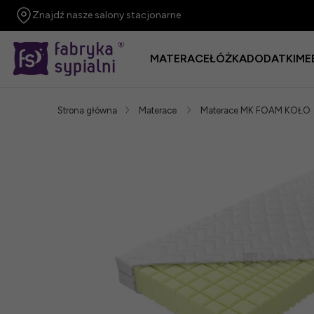
Znajdź nasze salony stacjonarne
MATERACE
ŁÓŻKA
DODATKI
ME
Strona główna
Materace
Materace MK FOAM KOŁO