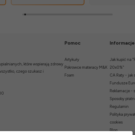
Pomoc
Informacje
Artykuły
Jak kupić na "
ialnianych, które wspierają zdrowy
Pokrowce materacy M&K
20x0%"
wszystko, czego szukasz i
Foam
CA Raty - jak 
Fundusze Euro
Reklamacje - 
00
Sposoby płatn
Regulamin
Polityka prywat
cookies
Blog