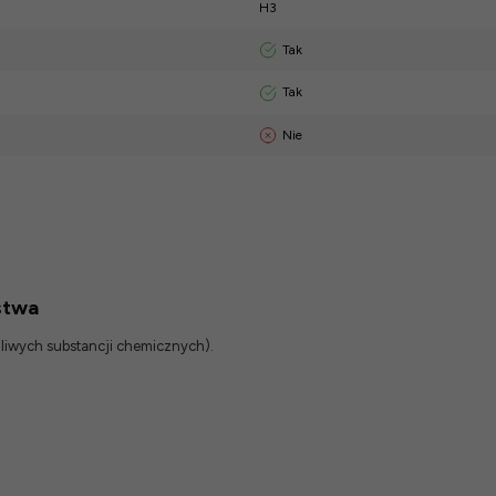
H3
Tak
Tak
Nie
stwa
odliwych substancji chemicznych).