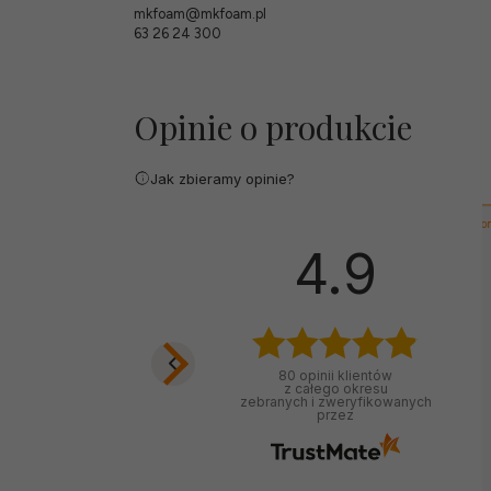
mkfoam@mkfoam.pl
63 26 24 300
Opinie o produkcie
Jak zbieramy opinie?
wyróżniona
Zbigniew
4.9
zweryfikowano
Myślę, że to były bardzo
80
opinii klientów
rozsądnie wydane
z całego okresu
pieniądze, rewelacyjny
zebranych i zweryfikowanych
przez
poziom obsługi.
2025-03-05