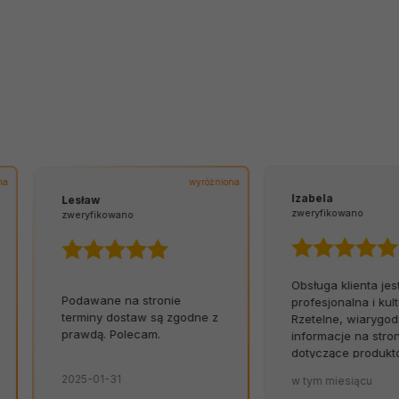
wyróżniona
Izabela
Lesław
zweryfikowano
zweryfikowano
Obsługa klienta jest
Podawane na stronie
profesjonalna i kulturalna
terminy dostaw są zgodne z
Rzetelne, wiarygodne
prawdą. Polecam.
informacje na stronie
dotyczące produktów i
terminów dostaw to wielk
2025-01-31
w tym miesiącu
atut sklepu. 💪🔥