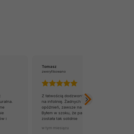
Tomasz
Andrzej
zweryfikowano
zweryfikowano
Z łatwością dodzwoniłem się
Spokojnie, 
.
na infolinię. Żadnych
opierając się
opóźnień, zawsze na czas.
dostaw ze st
Byłem w szoku, że paczka
internetowej
została tak solidnie
kontakt ze s
i
zapakowana. ❤️
stanowi w s
w tym miesiącu
2026-06-21
problemu, to