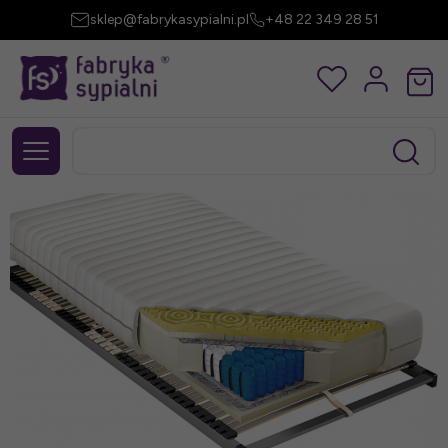
sklep@fabrykasypialni.pl
+48 22 349 28 51