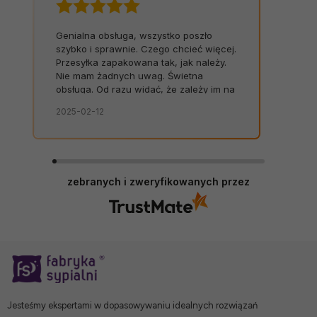
Genialna obsługa, wszystko poszło
szybko i sprawnie. Czego chcieć więcej.
Przesyłka zapakowana tak, jak należy.
Nie mam żadnych uwag. Świetna
obsługa. Od razu widać, że zależy im na
kliencie. Zamówienie dostarczone na
2025-02-12
czas, bez zbędnych nerwów. Sklep bez
zarzutów, produkty dobrej jakości.
zebranych i zweryfikowanych przez
Jesteśmy ekspertami w dopasowywaniu idealnych rozwiązań