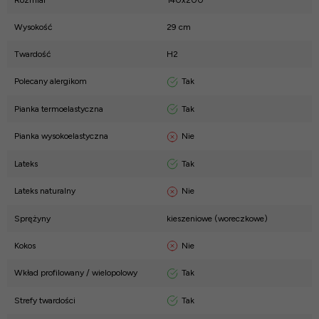
Rozmiar
140x200
Wysokość
29 cm
Twardość
H2
Tak
Polecany alergikom
Tak
Pianka termoelastyczna
Nie
Pianka wysokoelastyczna
Tak
Lateks
Nie
Lateks naturalny
Sprężyny
kieszeniowe (woreczkowe)
Nie
Kokos
Tak
Wkład profilowany / wielopolowy
Tak
Strefy twardości