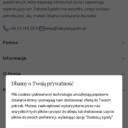
sypialnianych, które wspierają zdrowy tryb życia i zapewniają
regenerujący sen. Fabryka Sypialni ma wszystko, czego szukasz i
potrzebujesz, aby znaleźć idealne rozwiązanie dla siebie.
+48 22 349 28 51
sklep@fabrykasypialni.pl
Pomoc
Informacje
O firmie
Dbamy o Twoją prywatność
Nasze sklepy
Pliki cookies i pokrewne im technologie umożliwiają poprawne
działanie strony i pomagają nam dostosować ofertę do Twoich
Zaufane płatności
potrzeb. Możesz zaakceptować wykorzystanie przez nas
wszystkich tych plików i przejść do sklepu lub dostosować użycie
plików do swoich preferencji, wybierając opcję "Dostosuj zgody".
Szybkie i pewne dostawy