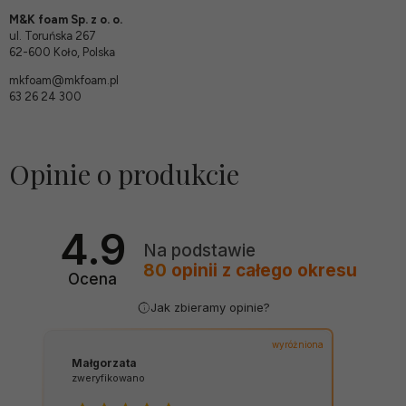
M&K foam Sp. z o. o.
ul. Toruńska 267
62-600 Koło, Polska
mkfoam@mkfoam.pl
63 26 24 300
Opinie o produkcie
4.9
Na podstawie
80
opinii
z całego okresu
Ocena
Jak zbieramy opinie?
wyróżniona
Małgorzata
zweryfikowano